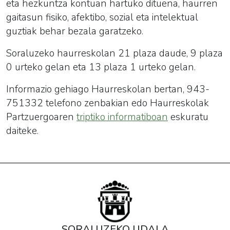
eta hezkuntza kontuan hartuko dituena, haurren
gaitasun fisiko, afektibo, sozial eta intelektual
guztiak behar bezala garatzeko.
Soraluzeko
haurreskola
n 21 plaza daude, 9 plaza
0 urteko gelan eta 13 plaza 1 urteko gelan.
Informazio gehiago
Haurreskola
n bertan, 943-
751332 telefono zenbakian edo
Haurreskola
k
Partzuergoaren
triptiko informatiboan
eskuratu
daiteke.
SORALUZEKO UDALA