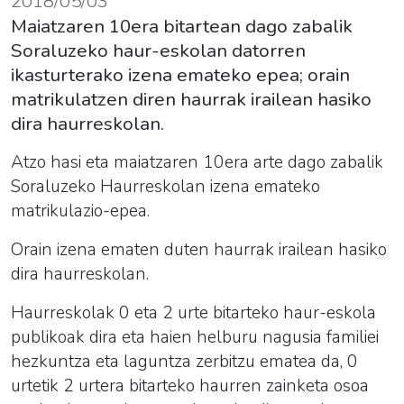
2018/05/03
Maiatzaren 10era bitartean dago zabalik
Soraluzeko haur-eskolan datorren
ikasturterako izena emateko epea; orain
matrikulatzen diren haurrak irailean hasiko
dira haurreskolan.
Atzo hasi eta maiatzaren 10era arte dago zabalik
Soraluzeko
Haurreskola
n izena emateko
matrikulazio-epea.
Orain izena ematen duten haurrak irailean hasiko
dira haurreskolan.
Haurreskolak 0 eta 2 urte bitarteko haur-eskola
publikoak dira eta haien helburu nagusia familiei
hezkuntza eta laguntza zerbitzu ematea da, 0
urtetik 2 urtera bitarteko haurren zainketa osoa