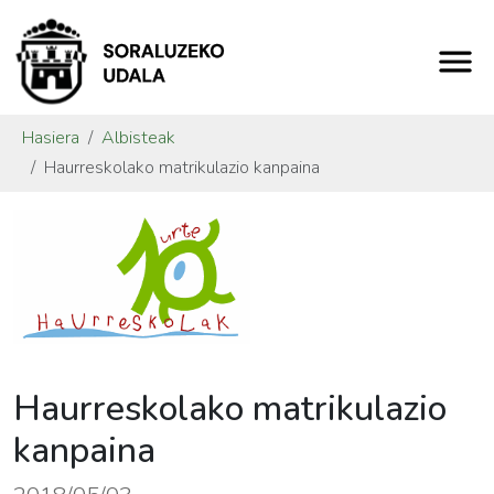
Hasiera
Albisteak
Haurreskolako matrikulazio kanpaina
Haurreskolako matrikulazio
kanpaina