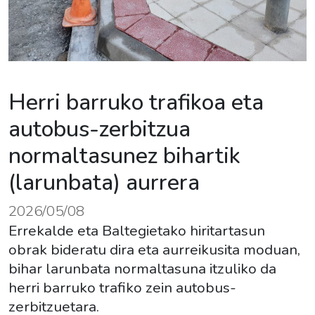
Herri barruko trafikoa eta
autobus-zerbitzua
normaltasunez bihartik
(larunbata) aurrera
2026/05/08
Errekalde eta Baltegietako hiritartasun
obrak bideratu dira eta aurreikusita moduan,
bihar larunbata normaltasuna itzuliko da
herri barruko trafiko zein autobus-
zerbitzuetara.