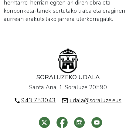
herritarrei herrian egiten ari diren obra eta
konponketa-lanek sortutako traba eta eraginen
aurrean erakutsitako jarrera ulerkorragatik.
SORALUZEKO UDALA
Santa Ana, 1. Soraluze 20590
943 753043
udala@soraluze.eus