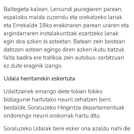
Baltegieta kalean, Lersundi jauregiaren parean,
espaloiko malda zuzendu eta orekatzeko lanak
eta Errekalde 18ko eraikinaren parean uraren eta
argindarraren instalakuntzak ezartzeko lanak
egin dira azken bi asteetan. Batean zein bestean
datozen astean egingo diren azken ikutu batzuk
falta badira ere trafikoa zein autobus-zerbitzuan
ez dute eraginik izango.
Udala herritarrekin eskertuta
Udaltzainek emango diete tokian tokiko
bizilagunei hartutako neurri zehatzen berri;
bestalde, Soraluzeko Hirigintza departamentuak
ondorengo neurri orokorrak hartu ditu.
Soraluzeko Udalak bere esker ona azaldu nahi die