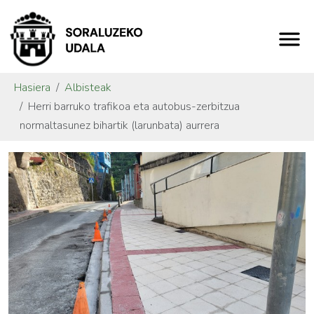
Hasiera
Albisteak
Herri barruko trafikoa eta autobus-zerbitzua
normaltasunez bihartik (larunbata) aurrera