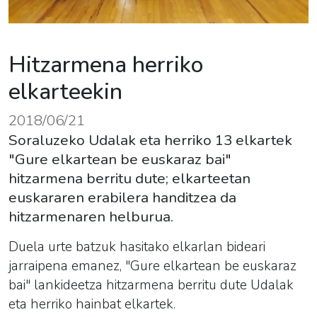
Hitzarmena herriko
elkarteekin
2018/06/21
Soraluzeko Udalak eta herriko 13 elkartek
"Gure elkartean be euskaraz bai"
hitzarmena berritu dute; elkarteetan
euskararen erabilera handitzea da
hitzarmenaren helburua.
Duela urte batzuk hasitako elkarlan bideari
jarraipena emanez, "
Gure
elkartean
be euskaraz
bai" lankideetza hitzarmena berritu dute Udalak
eta herriko hainbat elkartek.