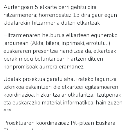
Aurtengoan 5 elkarte berri gehitu dira
hitzarmenera; horrenbestez 13 dira gaur egun
Udalarekin hitzarmena duten elkarteak
Hitzarmenaren helburua elkarteen eguneroko
jardunean (Akta, bilera, inprimaki, errotulu...)
euskararen presentzia handitzea da, elkarteak
berak modu boluntarioan hartzen dituen
konpromisoak aurrera eramanez.
Udalak proiektua garatu ahal izateko laguntza
teknikoa eskaintzen die elkarteei, egitasmoaren
koordinazioa, hizkuntza aholkularitza, itzulpenak
eta euskarazko material informatikoa, hain zuzen
ere.
Proiektuaren koordinazioaz Pil-pilean Euskara