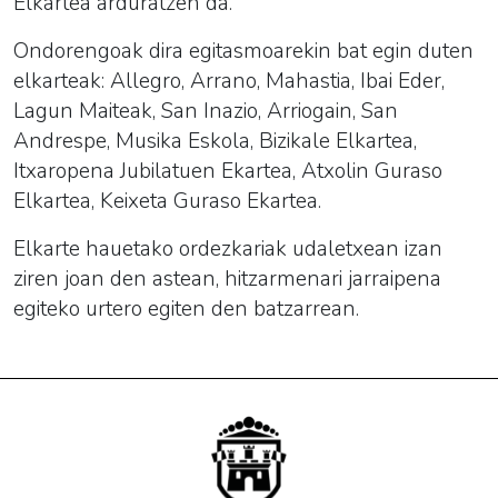
Elkartea arduratzen da.
Ondorengoak dira egitasmoarekin bat egin duten
elkarteak: Allegro, Arrano, Mahastia, Ibai Eder,
Lagun Maiteak, San Inazio, Arriogain, San
Andrespe, Musika Eskola, Bizikale Elkartea,
Itxaropena Jubilatuen Ekartea, Atxolin Guraso
Elkartea, Keixeta Guraso Ekartea.
Elkarte hauetako ordezkariak udaletxean izan
ziren joan den astean, hitzarmenari jarraipena
egiteko urtero egiten den batzarrean.