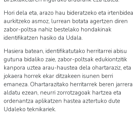
Hori dela eta, arazo hau bideratzeko eta irtenbidea
aurkitzeko asmoz, lurrean botata agertzen diren
zabor-poltsa nahiz bestelako hondakinak
identifikatzen hasiko da Udala.
Hasiera batean, identifikatutako herritarrei abisu
gutuna bidaliko zaie, zabor-poltsak edukiontzitik
kanpora uztea arau-haustea dela ohartaraziz, eta
jokaera horrek ekar ditzakeen isunen berri
emaneza. Ohartarazitako herritarrek beren jarrera
aldatu ezean,
neurri zorrotzagoak hartzea eta
ordenantza aplikatzen hastea aztertuko dute
Udaleko teknikariek.