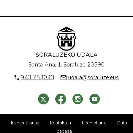
SORALUZEKO UDALA
Santa Ana, 1. Soraluze 20590
943 753043
udala@soraluze.eus
Irisgarritasuna
Kontaktua
Lege oharra
Datu
babesa