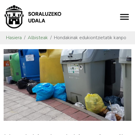
Hasiera
Albisteak
Hondakinak edukiontzietatik kanpo