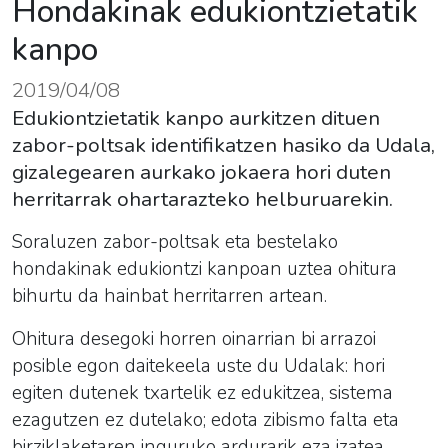
Hondakinak edukiontzietatik
kanpo
2019/04/08
Edukiontzietatik kanpo aurkitzen dituen
zabor-poltsak identifikatzen hasiko da Udala,
gizalegearen aurkako jokaera hori duten
herritarrak ohartarazteko helburuarekin.
Soraluzen zabor-poltsak eta bestelako
hondakinak edukiontzi kanpoan uztea ohitura
bihurtu da hainbat herritarren artean.
Ohitura desegoki horren oinarrian bi arrazoi
posible egon daitekeela uste du Udalak: hori
egiten dutenek txartelik ez edukitzea, sistema
ezagutzen ez dutelako; edota zibismo falta eta
birziklaketaren inguruko ardurarik eza izatea.