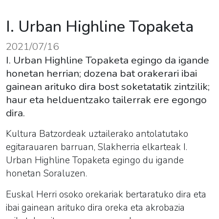
I. Urban Highline Topaketa
2021/07/16
I. Urban Highline Topaketa egingo da igande
honetan herrian; dozena bat orakerari ibai
gainean arituko dira bost soketatatik zintzilik;
haur eta helduentzako tailerrak ere egongo
dira.
Kultura Batzordeak uztailerako antolatutako
egitarauaren barruan, Slakherria elkarteak I.
Urban Highline Topaketa egingo du igande
honetan Soraluzen.
Euskal Herri osoko orekariak bertaratuko dira eta
ibai gainean arituko dira oreka eta akrobazia