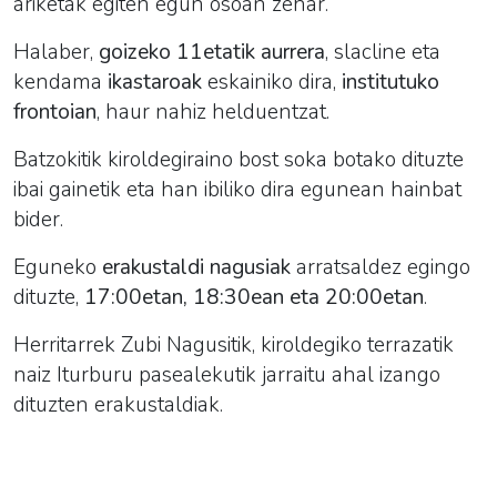
ariketak egiten egun osoan zehar.
Halaber,
goizeko 11etatik aurrera
, slacline eta
kendama
ikastaroak
eskainiko dira,
institutuko
frontoian
, haur nahiz helduentzat.
Batzokitik kiroldegiraino bost soka botako dituzte
ibai gainetik eta han ibiliko dira egunean hainbat
bider.
Eguneko
erakustaldi nagusiak
arratsaldez egingo
dituzte,
17:00etan, 18:30ean eta 20:00etan
.
Herritarrek Zubi Nagusitik, kiroldegiko terrazatik
naiz Iturburu pasealekutik jarraitu ahal izango
dituzten erakustaldiak.