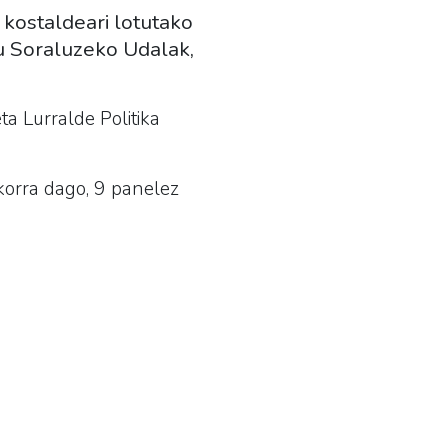
 kostaldeari lotutako
u Soraluzeko Udalak,
 Lurralde Politika
orra dago, 9 panelez