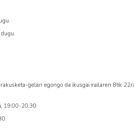
ugu.
 dugu.
erakusketa-gelan egongo da ikusgai irailaren 8tik 22
a, 19:00-20:30.
30.