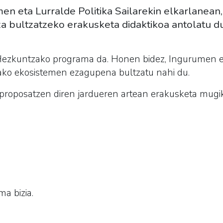
en eta Lurralde Politika Sailarekin elkarlanean,
a bultzatzeko erakusketa didaktikoa antolatu d
ezkuntzako programa da. Honen bidez, Ingurumen eta
utako ekosistemen ezagupena bultzatu nahi du.
roposatzen diren jardueren artean erakusketa mugik
ma bizia.