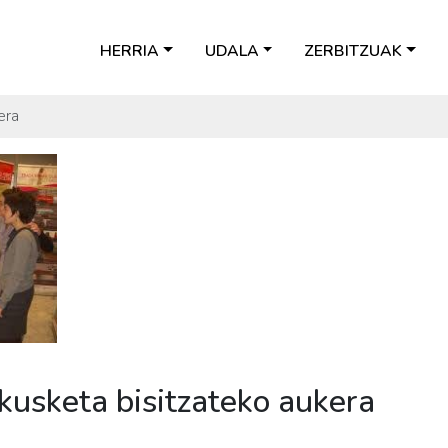
HERRIA
UDALA
ZERBITZUAK
era
akusketa bisitzateko aukera