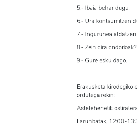
5.- Ibaia behar dugu.
6.- Ura kontsumitzen d
7.- Ingurunea aldatzen
8.- Zein dira ondorioak?
9.- Gure esku dago.
Erakusketa kirodegiko 
ordutegiarekin:
Astelehenetik ostiraler
Larunbatak, 12:00-13: