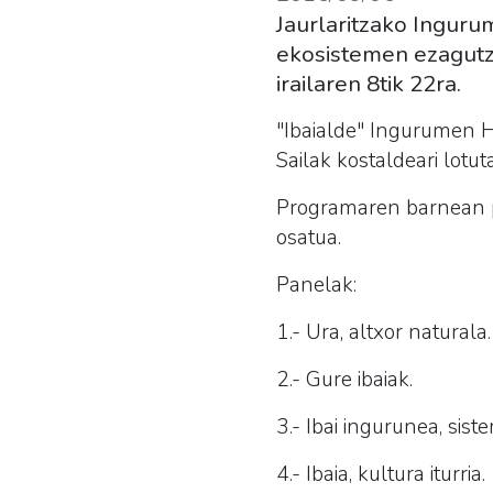
Jaurlaritzako Ingurum
ekosistemen ezagutz
irailaren 8tik 22ra.
"Ibaialde" Ingurumen H
Sailak kostaldeari lot
Programaren barnean p
osatua.
Panelak:
1.- Ura, altxor naturala.
2.- Gure ibaiak.
3.- Ibai ingurunea, siste
4.- Ibaia, kultura iturria.