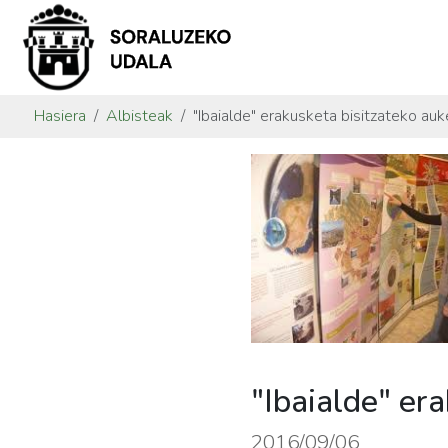
Hasiera
Albisteak
"Ibaialde" erakusketa bisitzateko auk
"Ibaialde" er
2016/09/06