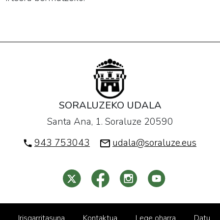
SORALUZEKO UDALA
Santa Ana, 1. Soraluze 20590
943 753043
udala@soraluze.eus
Irisgarritasuna
Kontaktua
Lege oharra
Datu