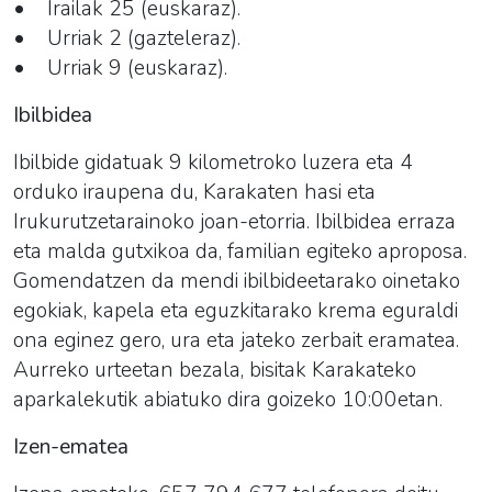
• Irailak 25 (euskaraz).
• Urriak 2 (gazteleraz).
• Urriak 9 (euskaraz).
Ibilbidea
Ibilbide gidatuak 9 kilometroko luzera eta 4
orduko iraupena du, Karakaten hasi eta
Irukurutzetarainoko joan-etorria. Ibilbidea erraza
eta malda gutxikoa da, familian egiteko aproposa.
Gomendatzen da mendi ibilbideetarako oinetako
egokiak, kapela eta eguzkitarako krema eguraldi
ona eginez gero, ura eta jateko zerbait eramatea.
Aurreko urteetan bezala, bisitak Karakateko
aparkalekutik abiatuko dira goizeko 10:00etan.
Izen-ematea