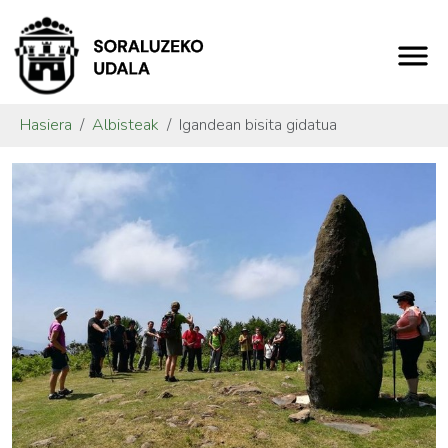
Hasiera
Albisteak
Igandean bisita gidatua