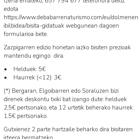
Izena emateko, 657 794 677 telefonora deitu,
edota
https://www.debabarrenaturismo.com/eu/dolmenen
ibilbidea/bisita-gidatuak webgunean dagoen
formularioa bete.
Zazpigarren edizio honetan iazko bisiten prezioak
mantendu egingo dira.
• Helduek: 5€
• Haurrek (<12): 3€.
(*) Bergaran, Elgoibarren edo Soraluzen bizi
direnek deskontu txiki bat izango dute: helduek
2,5€ pertsonako, eta 12 urtetik beherako haurrek
1,5€ pertsonako.
Gutxienez 2 parte hartzaile beharko dira bisitaren
irteera bermatzeko.