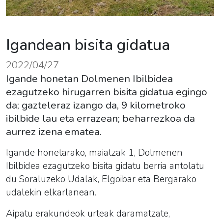
Igandean bisita gidatua
2022/04/27
Igande honetan Dolmenen Ibilbidea
ezagutzeko hirugarren bisita gidatua egingo
da; gazteleraz izango da, 9 kilometroko
ibilbide lau eta errazean; beharrezkoa da
aurrez izena ematea.
Igande honetarako, maiatzak 1, Dolmenen
Ibilbidea ezagutzeko bisita gidatu berria antolatu
du Soraluzeko Udalak, Elgoibar eta Bergarako
udalekin elkarlanean.
Aipatu erakundeok urteak daramatzate,