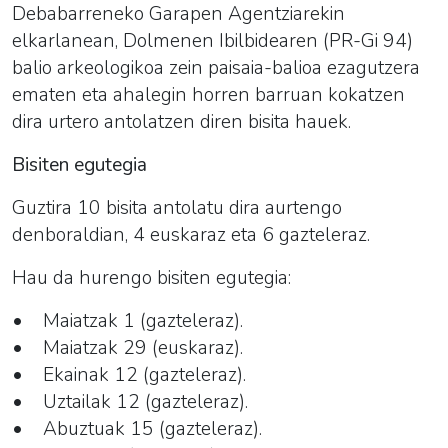
Debabarreneko Garapen Agentziarekin
elkarlanean, Dolmenen Ibilbidearen (PR-Gi 94)
balio arkeologikoa zein paisaia-balioa ezagutzera
ematen eta ahalegin horren barruan kokatzen
dira urtero antolatzen diren bisita hauek.
Bisiten egutegia
Guztira 10 bisita antolatu dira aurtengo
denboraldian, 4 euskaraz eta 6 gazteleraz.
Hau da hurengo bisiten egutegia:
• Maiatzak 1 (gazteleraz).
• Maiatzak 29 (euskaraz).
• Ekainak 12 (gazteleraz).
• Uztailak 12 (gazteleraz).
• Abuztuak 15 (gazteleraz).