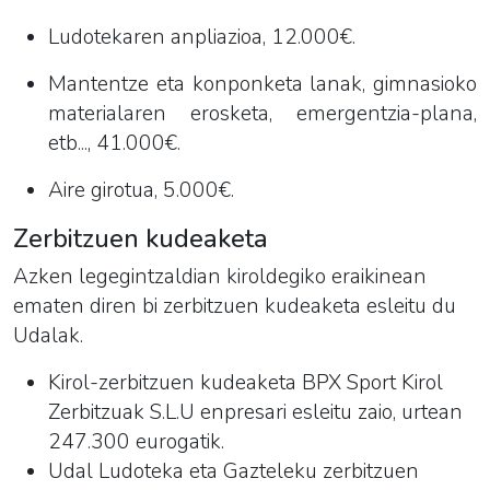
Ludotekaren anpliazioa, 12.000€.
Mantentze eta konponketa lanak, gimnasioko
materialaren erosketa, emergentzia-plana,
etb..., 41.000€.
Aire girotua, 5.000€.
Zerbitzuen kudeaketa
Azken legegintzaldian kiroldegiko eraikinean
ematen diren bi zerbitzuen kudeaketa esleitu du
Udalak.
Kirol-zerbitzuen kudeaketa
BPX Sport Kirol
Zerbitzuak S.L.U enpresari esleitu zaio, urtean
247.300 eurogatik.
Udal Ludoteka eta Gazteleku zerbitzuen