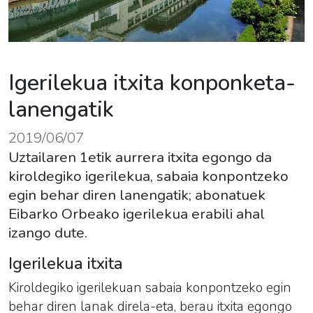
Igerilekua itxita konponketa-
lanengatik
2019/06/07
Uztailaren 1etik aurrera itxita egongo da
kiroldegiko igerilekua, sabaia konpontzeko
egin behar diren lanengatik; abonatuek
Eibarko Orbeako igerilekua erabili ahal
izango dute.
Igerilekua itxita
Kiroldegiko igerilekuan sabaia konpontzeko egin
behar diren lanak direla-eta, berau itxita egongo