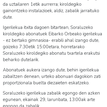
da uztailaren 1etik aurrerra; kiroldegiko
gainontzeko instalazioek, aldiz, zabalik jarraituko
dute.
Igerilekua itxita dagoen bitartean, Soraluzeko
kiroldegiko abonatuek Eibarko Orbeako igerilekua
- ez bertako gimnasioa- erabili ahal izango dute,
goizeko 7:30etik 15:00etara, horretarako
Soraluzeko kiroldegiko abonatu txartela erakutsi
beharko dutelarik.
Abonatuek aukera izango dute, behin igerilekua
zabaltzen denean, urteko abonuari dagokion zati
proportzionala buelta diezaieten eskatzeko.
Soraluzeko igerilekua zabalik egongo den azken
egunean, ekainak 29, larunbata, 13:00ak arte
egongo da zabalik.