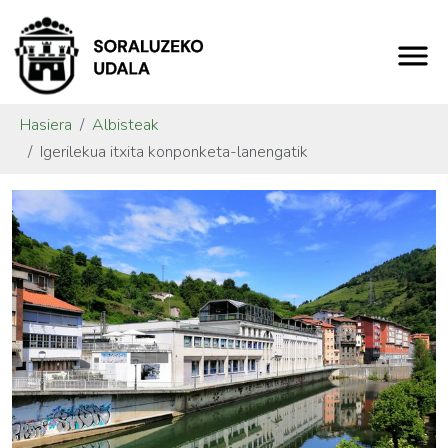
Hasiera
Albisteak
Igerilekua itxita konponketa-lanengatik