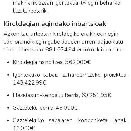
makinarik ezean igerilekua itxi egin beharko
litzatekeelarik.
Kiroldegian egindako inbertsioak
Azken lau urteetan kiroldegiko eraikinean egin
edo, oraindik egin gabe dauden arren, adjudikatu
diren inbertsioak 881.674,94 eurokoak izan dira.
Kiroldegia handitzea, 562.000€.
Igerilekuko sabaia zaharberritzeko proiektua,
143.422,99€.
Hezetasun-kengailu berria, 60.251,95€.
Gazteleku berria, 45.000€.
Gaztelekuko sabaiaren konponketa lanak,
13.000€.