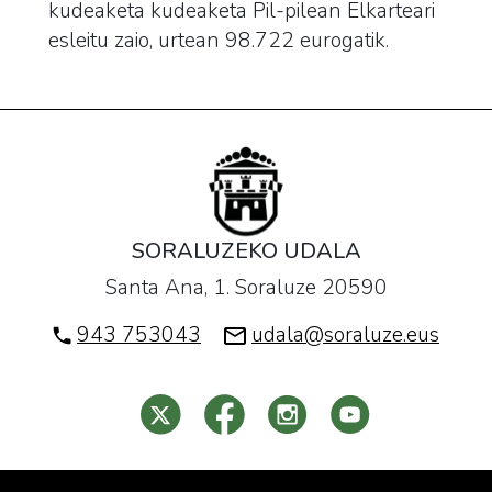
kudeaketa kudeaketa Pil-pilean Elkarteari
esleitu zaio, urtean 98.722 eurogatik.
SORALUZEKO UDALA
Santa Ana, 1. Soraluze 20590
943 753043
udala@soraluze.eus