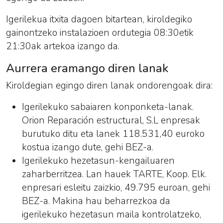
Igerilekua itxita dagoen bitartean, kiroldegiko
gainontzeko instalazioen ordutegia 08:30etik
21:30ak artekoa izango da.
Aurrera eramango diren lanak
Kiroldegian egingo diren lanak ondorengoak dira:
I
gerilekuko sabaiaren konponketa-lanak.
Orion Reparación estructural, S.L enpresak
burutuko ditu eta lanek 118.531,40 euroko
kostua izango dute, gehi BEZ-a.
Igerilekuko hezetasun-kengailuaren
zaharberritzea. Lan hauek TARTE, Koop. Elk.
enpresari esleitu zaizkio, 49.795 euroan, gehi
BEZ-a. Makina hau beharrezkoa da
igerilekuko hezetasun maila kontrolatzeko,