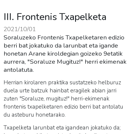
III. Frontenis Txapelketa
2021/10/01
Soraluzeko Frontenis Txapelketaren edizio
berri bat jokatuko da larunbat eta igande
honetan Arane kiroldegian goizeko 9etatik
aurrera, "Soraluze Mugituz!" herri ekimenak
antolatuta.
Herrian kirolaren praktika sustatzeko helburuz
duela urte batzuk hainbat eragilek abian jarri
zuten "Soraluze, mugituz!" herri-ekimenak
frontenis
txapelketaren edizio berri bat antolatu
du asteburu honetarako.
Txapelketa larunbat eta igandean jokatuko da;