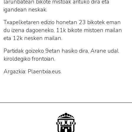
larunbatean bikote mistoak arituko dira eta
igandean neskak.
Txapelketaren edizio honetan 23 bikotek eman
du izena dagoeneko, 11k bikote mistoen mailan
eta 12k nesken mailan.
Partidak goizeko 9etan hasiko dira, Arane udal
kiroldegiko frontoian.
Argazkia: Plaentxia.eus.