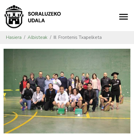
Hasiera
Albisteak
III. Frontenis Txapelketa