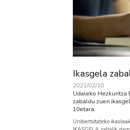
Ikasgela zaba
2021/02/10
Udaleko Hezkuntza Ba
zabaldu zuen ikasgel
10etara.
Unibertsitateko ikasle
IKASGELA
zabalik dago