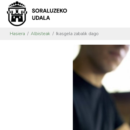
Hasiera
Albisteak
Ikasgela zabalik dago