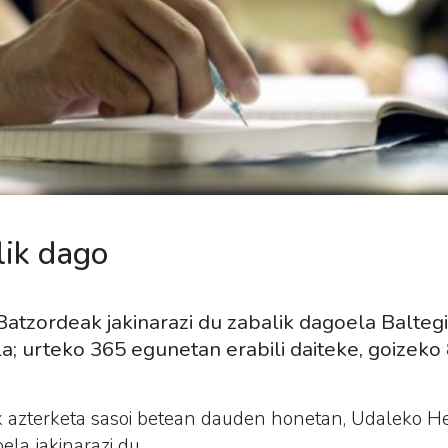
lik dago
tzordeak jakinarazi du zabalik dagoela Balteg
a; urteko 365 egunetan erabili daiteke, goizeko 
ak azterketa sasoi betean dauden honetan, Udaleko 
ela jakinarazi du.