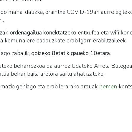
 edo mahai dauzka, oraintxe COVID-19ari aurre egitek
n.
tzak
ordenagailua konektatzeko entxufea eta wifi kon
a komuna ere badauzkate erabilgarri erabiltzaileek.
dago zabalik,
goizeko 8etatik gaueko 10etara
.
izateko beharrezkoa da aurrez Udaleko Arreta Bulegoa
atua behar baita aretora sartu ahal izateko.
ormazio gehiago eta erabilerarako arauak
hemen
konts