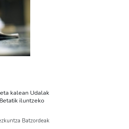
ieta kalean Udalak
8etatik iluntzeko
Hezkuntza Batzordeak