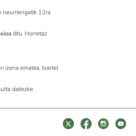
o neurriengatik 12ra
exioa
ditu. Horretaz
n izena ematea, txartel
ulta daitezke.