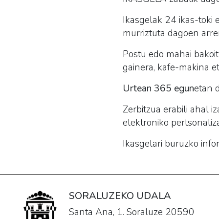
Ikasgela
k 24 ikas-toki
murriztuta dagoen arre
Postu edo mahai bakoi
gainera, kafe-makina et
Urtean 365 egun
etan 
Zerbitzua erabili ahal 
elektroniko pertsonaliz
Ikasgela
ri buruzko inf
SORALUZEKO UDALA
Santa Ana, 1. Soraluze 20590