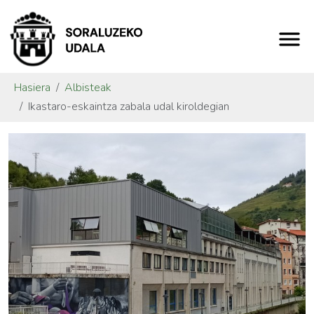
Hasiera
Albisteak
Ikastaro-eskaintza zabala udal kiroldegian