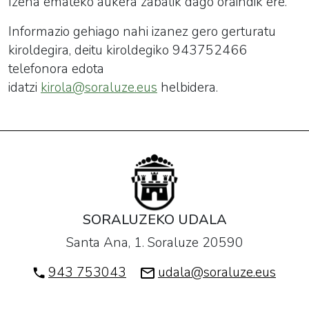
Izena emateko aukera zabalik dago oraindik ere.
Informazio gehiago nahi izanez gero gerturatu
kiroldegira, deitu kiroldegiko 943752466
telefonora edota
idatzi
kirola@soraluze.eus
helbidera.
SORALUZEKO UDALA
Santa Ana, 1. Soraluze 20590
943 753043
udala@soraluze.eus