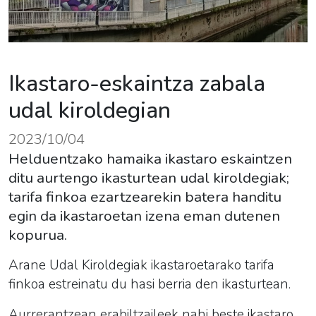
Ikastaro-eskaintza zabala
udal kiroldegian
2023/10/04
Helduentzako hamaika ikastaro eskaintzen
ditu aurtengo ikasturtean udal kiroldegiak;
tarifa finkoa ezartzearekin batera handitu
egin da ikastaroetan izena eman dutenen
kopurua.
Arane Udal Kiroldegiak ikastaroetarako tarifa
finkoa estreinatu du hasi berria den ikasturtean.
Aurrerantzean erabiltzaileek nahi beste ikastaro