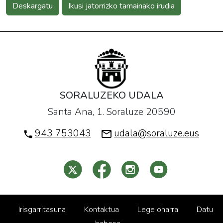
Deskargatu
Ikusi jatorrizko tamainako irudia
SORALUZEKO UDALA
Santa Ana, 1. Soraluze 20590
943 753043
udala@soraluze.eus
Irisgarritasuna
Kontaktua
Lege oharra
Datu