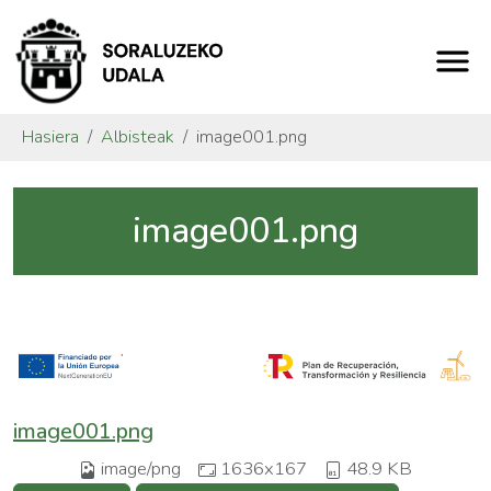
Hasiera
Albisteak
image001.png
image001.png
image001.png
image/png
1636x167
48.9 KB