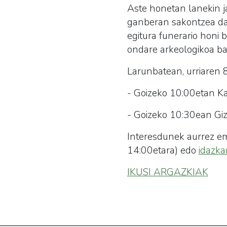
Aste honetan lanekin ja
ganberan sakontzea da, 
egitura funerario honi b
ondare arkeologikoa ba
Larunbatean, urriaren 8
- Goizeko 10:00etan K
- Goizeko 10:30ean Gi
Interesdunek aurrez em
14:00etara) edo
idazka
IKUSI ARGAZKIAK