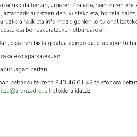
rraituko da bertan, urriaren 4ra arte, hain zuzen er
aztarnarik aurkitzen den ikusteko eta, horrela balitz,
uruzko ahalik eta informazio gehien lortu ahal izateko,
bestu eta berreskuratzeko helburuarekin.
an, bigarren bisita gidatua egingo da, bi abiapuntu ha
arakateko aparkalekuan.
zaburuagan bertan.
an behar dute izena 943 46 61 42 telefonora deituz
ritza@aranzadi.eus
helbidera idatziz.