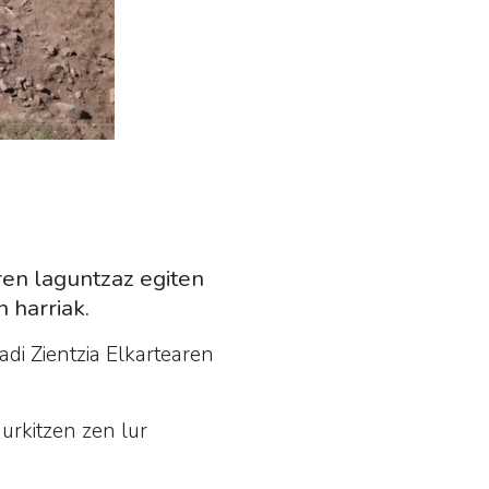
ren laguntzaz egiten
 harriak.
di Zientzia Elkartearen
urkitzen zen lur