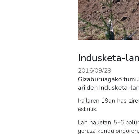
Indusketa-la
2016/09/29
Gizaburuagako tumulu
ari den indusketa-lan
Irailaren 19an hasi zi
eskutik.
Lan hauetan, 5-6 bolun
geruza kendu ondoren, 