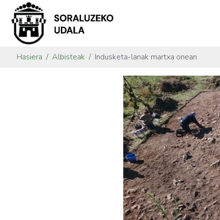
Hasiera
Albisteak
Indusketa-lanak martxa onean