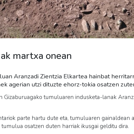
nak martxa onean
an Aranzadi Zientzia Elkartea hainbat herritar
ek agerian utzi dituzte ehorz-tokia osatzen zuten
ren Gizaburuagako tumuluaren indusketa-lanak Aranza
tariok parte hartu dute eta, tumuluaren gainaldean a
tumulua osatzen duten harriak ikusgai gelditu dira.