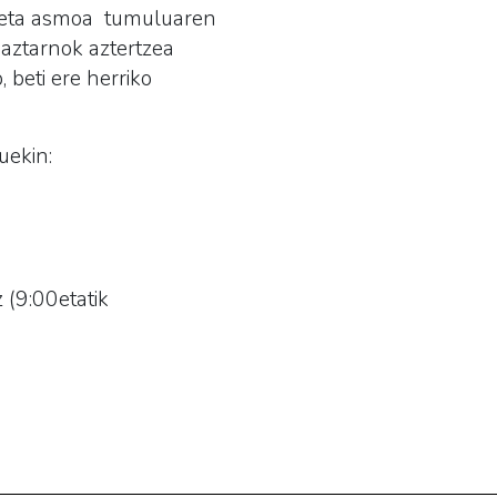
e, eta asmoa tumuluaren
 aztarnok aztertzea
 beti ere herriko
uekin:
 (9:00etatik