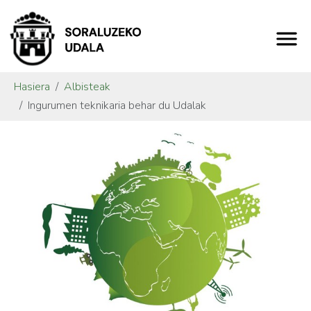
Hasiera
Albisteak
Ingurumen teknikaria behar du Udalak