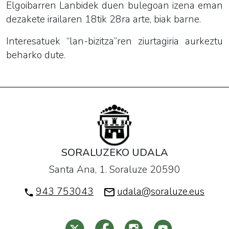
Elgoibarren Lanbidek duen bulegoan izena eman
dezakete irailaren 18tik 28ra arte, biak barne.
Interesatuek “lan-bizitza”ren ziurtagiria aurkeztu
beharko dute.
SORALUZEKO UDALA
Santa Ana, 1. Soraluze 20590
943 753043
udala@soraluze.eus