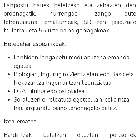
Lanpostu hauek betetzeko eta zehazten den
ordenagatik, hurrengoek izango dute
lehentasuna: emakumeak, SBE-ren jasotzaile
titularrak eta 55 urte baino gehiagokoak.
Betebehar espezifikoak
:
Lanbiden langabetu moduan izena emanda
egotea.
Biologian, Ingurugiro Zientzietan edo Baso eta
Nekazaritza Ingeniaritzan lizentziatua.
EGA Titulua edo baliokidea.
Soraluzen erroldatuta egotea, lan-eskaintza
hau argitaratu baino lehenagoko dataz.
Izen-ematea:
Baldintzak betetzen dituzten pertsonek