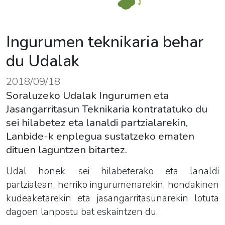
Ingurumen teknikaria behar
du Udalak
2018/09/18
Soraluzeko Udalak Ingurumen eta
Jasangarritasun Teknikaria kontratatuko du
sei hilabetez eta lanaldi partzialarekin,
Lanbide-k enplegua sustatzeko ematen
dituen laguntzen bitartez.
Udal honek, sei hilabeterako eta lanaldi
partzialean, herriko
ingurumen
arekin, hondakinen
kudeaketarekin eta jasangarritasunarekin lotuta
dagoen lanpostu bat eskaintzen du.