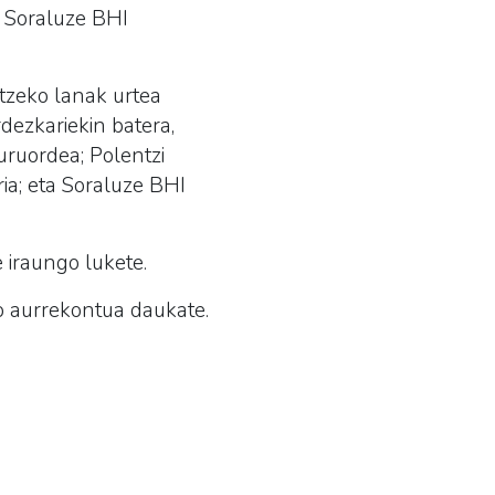
, Soraluze BHI
itzeko lanak urtea
rdezkariekin batera,
uruordea; Polentzi
ia; eta Soraluze BHI
 iraungo lukete.
o aurrekontua daukate.