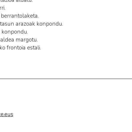
lazioa aldatu.
ri.
 berrantolaketa.
etasun arazoak konpondu.
a konpondu.
ualdea margotu.
 frontoia estali.
e.eus