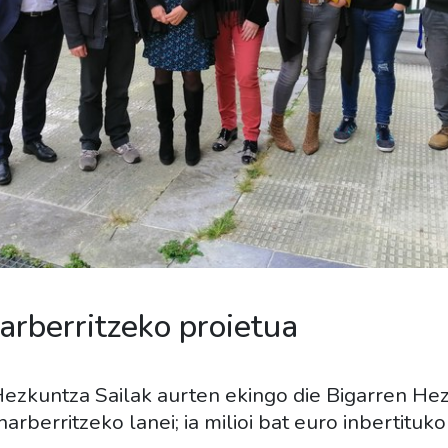
harberritzeko proietua
Hezkuntza Sailak aurten ekingo die Bigarren He
rberritzeko lanei; ia milioi bat euro inbertituko