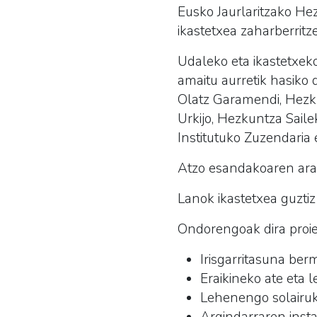
Eusko Jaurlaritzako Hez
ikastetxea zaharberrit
Udaleko eta ikastetxeko
amaitu aurretik hasiko 
Olatz Garamendi, Hezku
Urkijo, Hezkuntza Saile
Institutuko Zuzendaria 
Atzo esandakoaren arab
Lanok ikastetxea guzti
Ondorengoak dira proie
Irisgarritasuna berm
Eraikineko ate eta l
Lehenengo solairuk