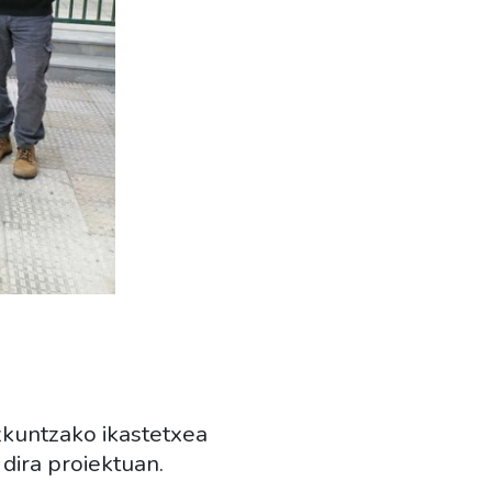
zkuntzako ikastetxea
 dira proiektuan.