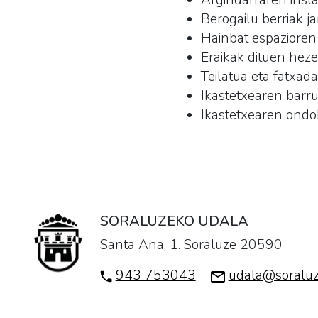
Argindarraren insta
Berogailu berriak jar
Hainbat espazioren
Eraikak dituen hez
Teilatua eta fatxad
Ikastetxearen barr
Ikastetxearen ondoko
SORALUZEKO UDALA
Santa Ana, 1. Soraluze 20590
943 753043
udala@soraluz