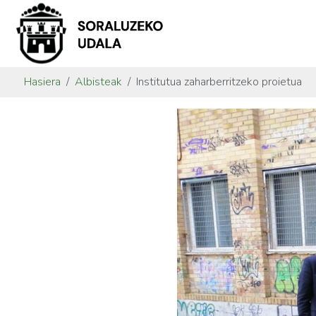
Hasiera
Albisteak
Institutua zaharberritzeko proietua