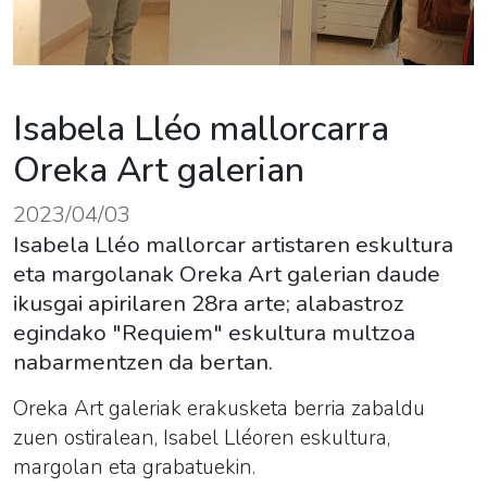
Isabela Lléo mallorcarra
Oreka Art galerian
2023/04/03
Isabela Lléo mallorcar artistaren eskultura
eta margolanak Oreka Art galerian daude
ikusgai apirilaren 28ra arte; alabastroz
egindako "Requiem" eskultura multzoa
nabarmentzen da bertan.
Oreka Art galeriak erakusketa berria zabaldu
zuen ostiralean, Isabel Lléoren eskultura,
margolan eta grabatuekin.