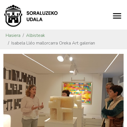
Hasiera
Albisteak
Isabela Lléo mallorcarra Oreka Art galerian