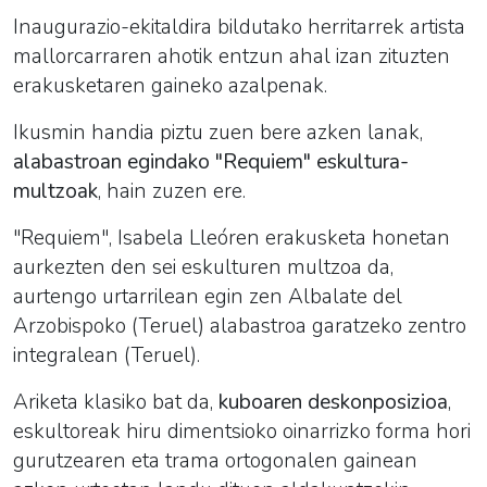
Inaugurazio-ekitaldira bildutako herritarrek artista
mallorcarraren ahotik entzun ahal izan zituzten
erakusketaren gaineko azalpenak.
Ikusmin handia piztu zuen bere azken lanak,
alabastroan egindako "Requiem" eskultura-
multzoak
, hain zuzen ere.
"Requiem", Isabela Lleóren erakusketa honetan
aurkezten den sei eskulturen multzoa da,
aurtengo urtarrilean egin zen Albalate del
Arzobispoko (Teruel) alabastroa garatzeko zentro
integralean (Teruel).
Ariketa klasiko bat da,
kuboaren deskonposizioa
,
eskultoreak hiru dimentsioko oinarrizko forma hori
gurutzearen eta trama ortogonalen gainean