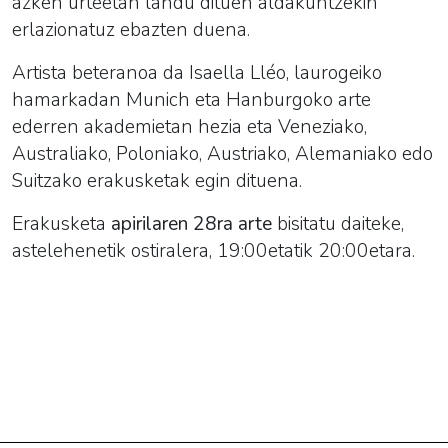
azken urteetan landu dituen aldakuntzekin
erlazionatuz ebazten duena.
Artista beteranoa da Isaella Lléo, laurogeiko
hamarkadan Munich eta Hanburgoko arte
ederren akademietan hezia eta Veneziako,
Australiako, Poloniako, Austriako, Alemaniako edo
Suitzako erakusketak egin dituena.
Erakusketa
apirilaren 28ra arte
bisitatu daiteke,
astelehenetik ostiralera, 19:00etatik 20:00etara.