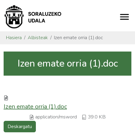
Hasiera
Albisteak
Izen emate orria (1).doc
Izen emate orria (1).doc
Izen emate orria (1).doc
application/msword
39.0 KB
Deskargatu