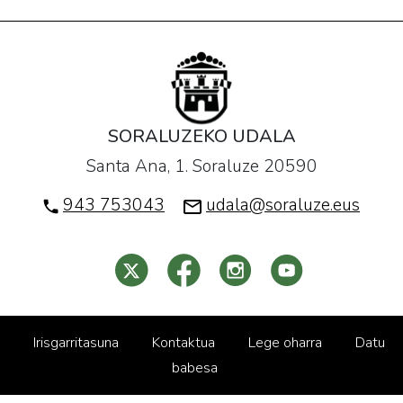
SORALUZEKO UDALA
Santa Ana, 1. Soraluze 20590
943 753043
udala@soraluze.eus
Irisgarritasuna
Kontaktua
Lege oharra
Datu
babesa