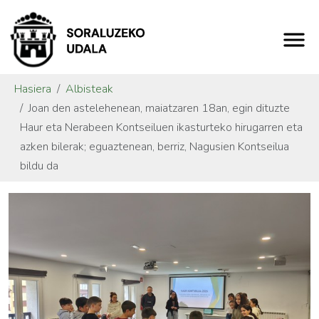
Hasiera
Albisteak
Joan den astelehenean, maiatzaren 18an, egin dituzte
Haur eta Nerabeen Kontseiluen ikasturteko hirugarren eta
azken bilerak; eguaztenean, berriz, Nagusien Kontseilua
bildu da