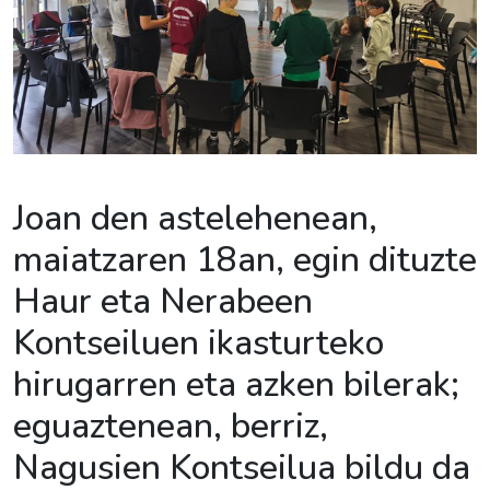
Joan den astelehenean,
maiatzaren 18an, egin dituzte
Haur eta Nerabeen
Kontseiluen ikasturteko
hirugarren eta azken bilerak;
eguaztenean, berriz,
Nagusien Kontseilua bildu da