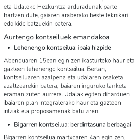
eta Udaleko Hezkuntza arduradunak parte
hartzen dute, gaiaren araberako beste teknikari
edo kide batzuekin batera.
Aurtengo kontseiluek emandakoa
Lehenengo kontseilua: ibaia hizpide
Abenduaren 15ean egin zen ikasturteko haur eta
gazteen lehenengo kontseilua. Bertan,
kontseiluaren azalpena eta udalaren osaketa
azaltzearekin batera, ibaiaren inguruko lanketa
eraman zuten aurrera. Udalak egiten diharduen
ibaiaren plan integralerako haur eta gazteen
iritziak eta proposamenak batu ziren.
Bigarren kontseilua: berdintasuna berbagai
Bigarren kontseilua martxoaren 4an egin zen.