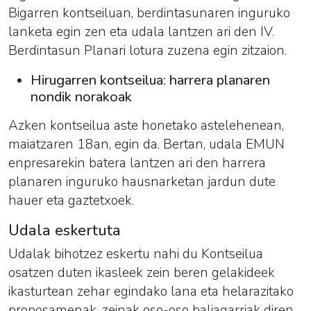
Bigarren kontseiluan, berdintasunaren inguruko
lanketa egin zen eta udala lantzen ari den IV.
Berdintasun Planari lotura zuzena egin zitzaion.
Hirugarren kontseilua: harrera planaren
nondik norakoak
Azken kontseilua aste honetako astelehenean,
maiatzaren 18an, egin da. Bertan, udala EMUN
enpresarekin batera lantzen ari den harrera
planaren inguruko hausnarketan jardun dute
hauer eta gaztetxoek.
Udala eskertuta
Udalak bihotzez eskertu nahi du Kontseilua
osatzen duten ikasleek zein beren gelakideek
ikasturtean zehar egindako lana eta helarazitako
proposamenak, zeinak oso-oso baliagarriak diren