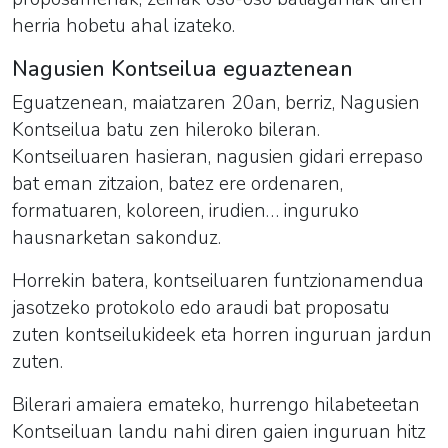
herria hobetu ahal izateko.
Nagusien Kontseilua eguaztenean
Eguatzenean, maiatzaren 20an, berriz, Nagusien
Kontseilua batu zen hileroko bileran.
Kontseiluaren hasieran, nagusien gidari errepaso
bat eman zitzaion, batez ere ordenaren,
formatuaren, koloreen, irudien… inguruko
hausnarketan sakonduz.
Horrekin batera, kontseiluaren funtzionamendua
jasotzeko protokolo edo araudi bat proposatu
zuten kontseilukideek eta horren inguruan jardun
zuten.
Bilerari amaiera emateko, hurrengo hilabeteetan
Kontseiluan landu nahi diren gaien inguruan hitz