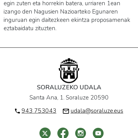
egin zuten eta horrekin batera, urriaren 1ean
izango den Nagusien Nazioarteko Egunaren
inguruan egin daitezkeen ekintza proposamenak
eztabaidatu zituzten.
SORALUZEKO UDALA
Santa Ana, 1. Soraluze 20590
943 753043
udala@soraluze.eus