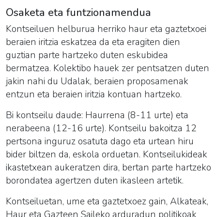
Osaketa eta funtzionamendua
Kontseiluen helburua herriko haur eta gaztetxoei
beraien iritzia eskatzea da eta eragiten dien
guztian parte hartzeko duten eskubidea
bermatzea. Kolektibo hauek zer pentsatzen duten
jakin nahi du Udalak, beraien proposamenak
entzun eta beraien iritzia kontuan hartzeko.
Bi kontseilu daude: Haurrena (8-11 urte) eta
nerabeena (12-16 urte). Kontseilu bakoitza 12
pertsona inguruz osatuta dago eta urtean hiru
bider biltzen da, eskola orduetan. Kontseilukideak
ikastetxean aukeratzen dira, bertan parte hartzeko
borondatea agertzen duten ikasleen artetik.
Kontseiluetan, ume eta gaztetxoez gain, Alkateak,
Haur eta Gazteen Saileko arduradun politikoak