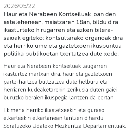
2026/05/22
Haur eta Nerabeen Kontseiluak joan den
astelehenean, maiatzaren 18an, bildu dira
ikasturteko hirugarren eta azken bilera-
saioak egiteko; kontsultarako organoak dira
eta herriko ume eta gaztetxoen ikuspuntua
politika publikoetan txertatzea dute xede.
Haur eta Nerabeen kontseiluak laugarren
ikasturtez martxan dira, haur eta gaztetxoen
parte-hartzea bultzatzea dute helburu eta
herriaren kudeaketarekin zerikusia duten gaiei
buruzko beraien ikuspegia lantzen da bertan.
Ekimena herriko ikastetxeekin eta guraso
elkarteekin elkarlanean lantzen dihardu
Soraluzeko Udaleko Hezkuntza Departamentuak.