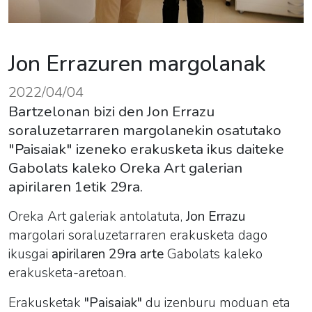
Jon Errazuren margolanak
2022/04/04
Bartzelonan bizi den Jon Errazu
soraluzetarraren margolanekin osatutako
"Paisaiak" izeneko erakusketa ikus daiteke
Gabolats kaleko Oreka Art galerian
apirilaren 1etik 29ra.
Oreka
Art galeriak antolatuta,
Jon Errazu
margolari soraluzetarraren
erakusketa
dago
ikusgai
apirilaren 29ra arte
Gabolats kaleko
erakusketa-aretoan
.
Erakusketa
k
"Paisaiak"
du izenburu moduan eta