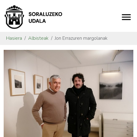
Hasiera
Albisteak
Jon Errazuren margolanak