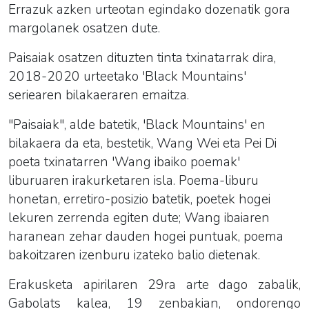
Errazuk azken urteotan egindako dozenatik gora
margolanek osatzen dute.
Paisaiak osatzen dituzten tinta txinatarrak dira,
2018-2020 urteetako 'Black Mountains'
seriearen bilakaeraren emaitza.
"Paisaiak", alde batetik, 'Black Mountains' en
bilakaera da eta, bestetik, Wang Wei eta Pei Di
poeta txinatarren 'Wang ibaiko poemak'
liburuaren irakurketaren isla. Poema-liburu
honetan, erretiro-posizio batetik, poetek hogei
lekuren zerrenda egiten dute; Wang ibaiaren
haranean zehar dauden hogei puntuak, poema
bakoitzaren izenburu izateko balio dietenak.
Erakusketa
apirilaren 29ra arte dago zabalik,
Gabolats kalea, 19 zenbakian, ondorengo