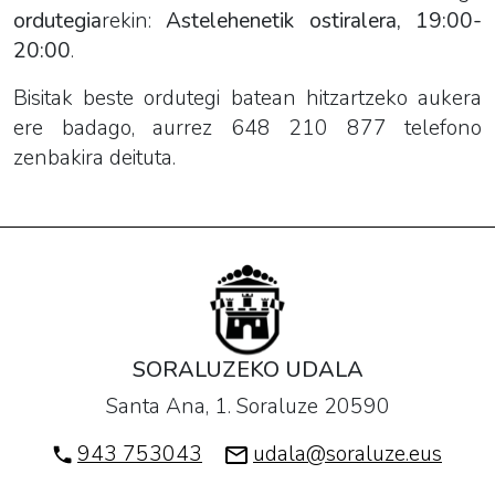
ordutegia
rekin:
Astelehenetik ostiralera, 19:00-
20:00
.
Bisitak beste ordutegi batean hitzartzeko aukera
ere badago, aurrez 648 210 877 telefono
zenbakira deituta.
SORALUZEKO UDALA
Santa Ana, 1. Soraluze 20590
943 753043
udala@soraluze.eus