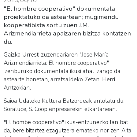
"El hombre cooperativo" dokumentala
proiektatuko da asteartean; mugimendu
kooperatibista sortu zuen J.M.
Arizmendiarrieta apaizaren bizitza kontatzen
du.
Gaizka Urresti zuzendariaren "Jose María
Arizmendiarrieta: El hombre cooperativo"
izenburuko dokumentala ikusi ahal izango da
astearte honetan, arratsaldeko 7etan, Herri
Antzokian.
Saioa Udaleko Kultura Batzordeak antolatu du,
Soraluce, S. Coop enpresarekin elkarlanean.
"El hombe cooperativo" i
kus-entzunezko lan bat
da, bere bitartez ezagutzera emateko nor zen Aita