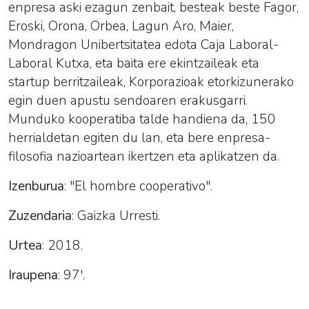
enpresa aski ezagun zenbait, besteak beste Fagor,
Eroski, Orona, Orbea, Lagun Aro, Maier,
Mondragon Unibertsitatea edota Caja Laboral-
Laboral Kutxa, eta baita ere ekintzaileak eta
startup berritzaileak, Korporazioak etorkizunerako
egin duen apustu sendoaren erakusgarri.
Munduko kooperatiba talde handiena da, 150
herrialdetan egiten du lan, eta bere enpresa-
filosofia nazioartean ikertzen eta aplikatzen da.
Izenburua
:
"El hombre cooperativo".
Zuzendaria
: Gaizka Urresti.
Urtea
: 2018.
Iraupena
: 97'.