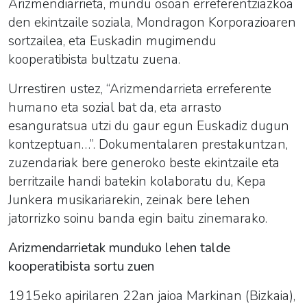
Arizmendiarrieta, mundu osoan erreferentziazkoa
den ekintzaile soziala, Mondragon Korporazioaren
sortzailea, eta Euskadin mugimendu
kooperatibista bultzatu zuena.
Urrestiren ustez, “Arizmendarrieta erreferente
humano eta sozial bat da, eta arrasto
esanguratsua utzi du gaur egun Euskadiz dugun
kontzeptuan…”. Dokumentalaren prestakuntzan,
zuzendariak bere generoko beste ekintzaile eta
berritzaile handi batekin kolaboratu du, Kepa
Junkera musikariarekin, zeinak bere lehen
jatorrizko soinu banda egin baitu zinemarako.
Arizmendarrietak munduko lehen talde
kooperatibista sortu zuen
1915eko apirilaren 22an jaioa Markinan (Bizkaia),