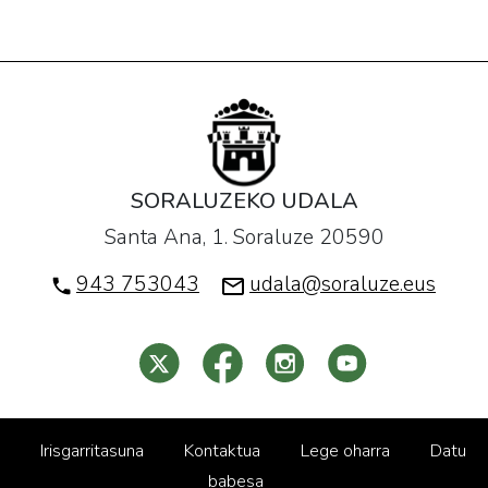
SORALUZEKO UDALA
Santa Ana, 1. Soraluze 20590
943 753043
udala@soraluze.eus
Irisgarritasuna
Kontaktua
Lege oharra
Datu
babesa