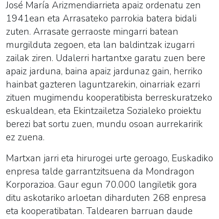
José María Arizmendiarrieta apaiz ordenatu zen
1941ean eta Arrasateko parrokia batera bidali
zuten. Arrasate gerraoste mingarri batean
murgilduta zegoen, eta lan baldintzak izugarri
zailak ziren. Udalerri hartantxe garatu zuen bere
apaiz jarduna, baina apaiz jardunaz gain, herriko
hainbat gazteren laguntzarekin, oinarriak ezarri
zituen mugimendu kooperatibista berreskuratzeko
eskualdean, eta Ekintzailetza Sozialeko proiektu
berezi bat sortu zuen, mundu osoan aurrekaririk
ez zuena.
Martxan jarri eta hirurogei urte geroago, Euskadiko
enpresa talde garrantzitsuena da Mondragon
Korporazioa. Gaur egun 70.000 langiletik gora
ditu askotariko arloetan diharduten 268 enpresa
eta kooperatibatan. Taldearen barruan daude