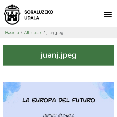
Hasiera
Albisteak
juanj.jpeg
juanj.jpeg