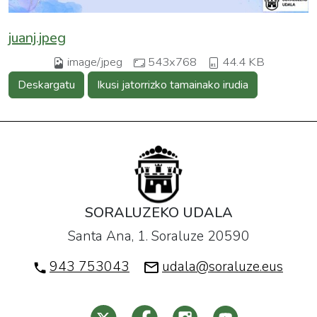
juanj.jpeg
image/jpeg
543x768
44.4 KB
Deskargatu
Ikusi jatorrizko tamainako irudia
SORALUZEKO UDALA
Santa Ana, 1. Soraluze 20590
943 753043
udala@soraluze.eus