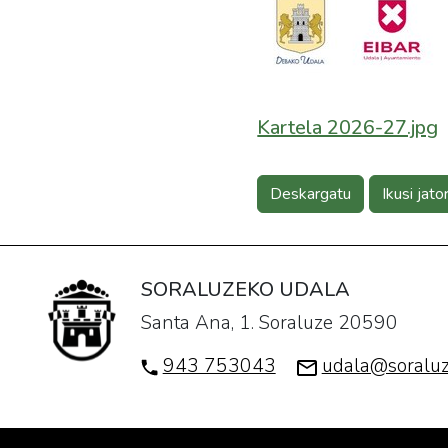
Kartela 2026-27.jpg
Deskargatu
Ikusi jato
SORALUZEKO UDALA
Santa Ana, 1. Soraluze 20590
943 753043
udala@soraluz