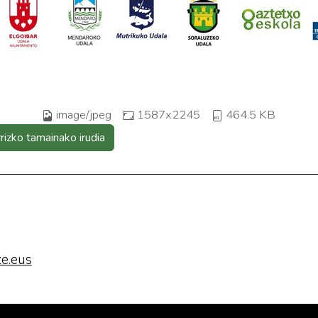
image/jpeg
1587x2245
464.5 KB
rrizko tamainako irudia
e.eus