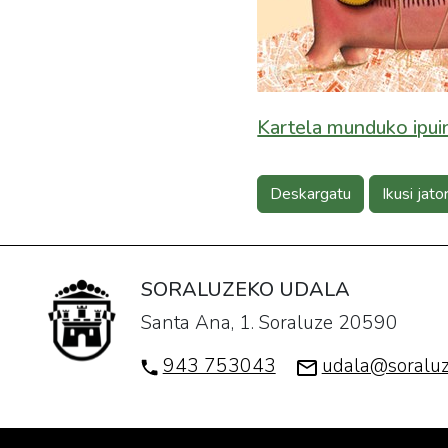
Kartela munduko ipui
Deskargatu
Ikusi jato
SORALUZEKO UDALA
Santa Ana, 1. Soraluze 20590
943 753043
udala@soraluz