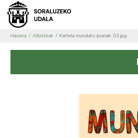
Hasiera
Albisteak
Kartela munduko ipuinak-03.jpg