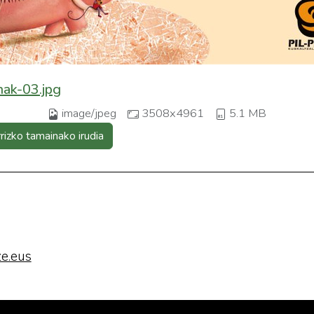
nak-03.jpg
image/jpeg
3508x4961
5.1 MB
rrizko tamainako irudia
e.eus