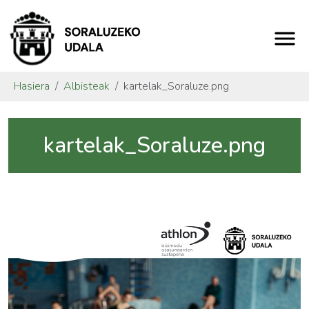
Hasiera
Albisteak
kartelak_Soraluze.png
kartelak_Soraluze.png