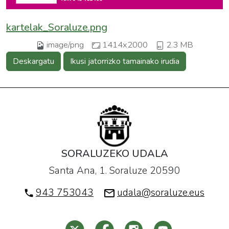
kartelak_Soraluze.png
image/png
1414x2000
2.3 MB
Deskargatu
Ikusi jatorrizko tamainako irudia
SORALUZEKO UDALA
Santa Ana, 1. Soraluze 20590
943 753043
udala@soraluze.eus