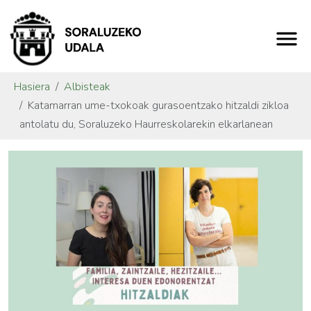
Hasiera
Albisteak
Katamarran ume-txokoak gurasoentzako hitzaldi zikloa
antolatu du, Soraluzeko Haurreskolarekin elkarlanean