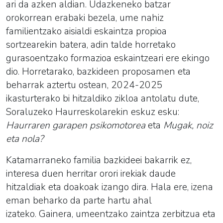
ari da azken aldian. Udazkeneko batzar
orokorrean erabaki bezela, ume nahiz
familientzako aisialdi eskaintza propioa
sortzearekin batera, adin talde horretako
gurasoentzako formazioa eskaintzeari ere ekingo
dio. Horretarako, bazkideen proposamen eta
beharrak aztertu ostean, 2024-2025
ikasturterako bi hitzaldiko zikloa antolatu dute,
Soraluzeko Haurreskolarekin eskuz esku:
Haurraren garapen psikomotorea
eta
Mugak, noiz
eta nola?
Katamarraneko familia bazkideei bakarrik ez,
interesa duen herritar orori irekiak daude
hitzaldiak eta doakoak izango dira. Hala ere, izena
eman beharko da parte hartu ahal
izateko. Gainera, umeentzako zaintza zerbitzua eta