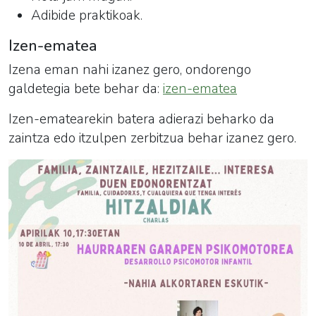
Adibide praktikoak.
Izen-ematea
Izena eman nahi izanez gero, ondorengo
galdetegia bete behar da:
izen-ematea
Izen-ematearekin batera adierazi beharko da
zaintza edo itzulpen zerbitzua behar izanez gero.