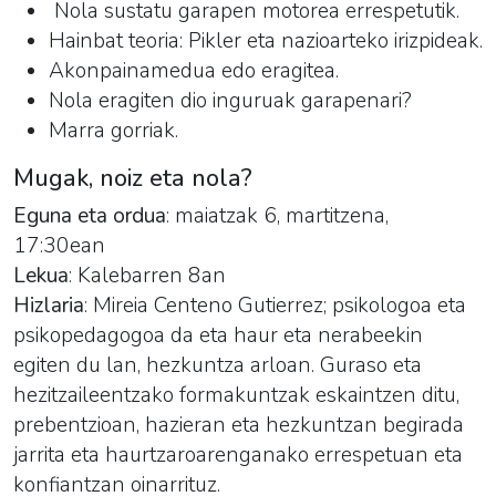
Nola sustatu garapen motorea errespetutik.
Hainbat teoria: Pikler eta nazioarteko irizpideak.
Akonpainamedua edo eragitea.
Nola eragiten dio inguruak garapenari?
Marra gorriak.
Mugak, noiz eta nola?
Eguna eta ordua
: maiatzak 6, martitzena,
17:30ean
Lekua
: Kalebarren 8an
Hizlaria
: Mireia Centeno Gutierrez; psikologoa eta
psikopedagogoa da eta haur eta nerabeekin
egiten du lan, hezkuntza arloan. Guraso eta
hezitzaileentzako formakuntzak eskaintzen ditu,
prebentzioan, hazieran eta hezkuntzan begirada
jarrita eta haurtzaroarenganako errespetuan eta
konfiantzan oinarrituz.