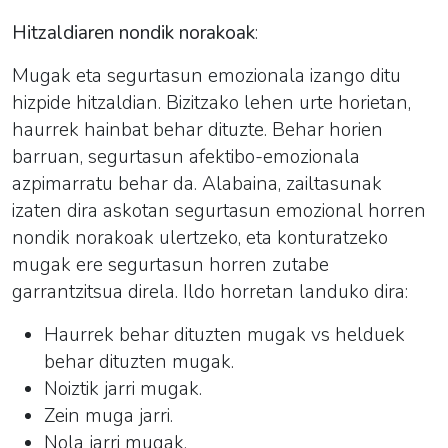
Hitzaldiaren nondik norakoak
:
Mugak eta segurtasun emozionala izango ditu
hizpide hitzaldian. Bizitzako lehen urte horietan,
haurrek hainbat behar dituzte. Behar horien
barruan, segurtasun afektibo-emozionala
azpimarratu behar da. Alabaina, zailtasunak
izaten dira askotan segurtasun emozional horren
nondik norakoak ulertzeko, eta konturatzeko
mugak ere segurtasun horren zutabe
garrantzitsua direla. Ildo horretan landuko dira:
Haurrek behar dituzten mugak vs helduek
behar dituzten mugak.
Noiztik jarri mugak.
Zein muga jarri.
Nola jarri mugak.