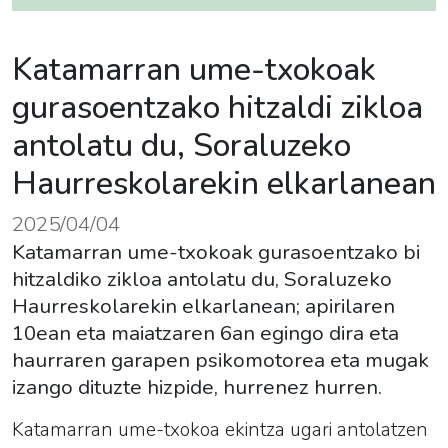
Katamarran ume-txokoak
gurasoentzako hitzaldi zikloa
antolatu du, Soraluzeko
Haurreskolarekin elkarlanean
2025/04/04
Katamarran ume-txokoak gurasoentzako bi
hitzaldiko zikloa antolatu du, Soraluzeko
Haurreskolarekin elkarlanean; apirilaren
10ean eta maiatzaren 6an egingo dira eta
haurraren garapen psikomotorea eta mugak
izango dituzte hizpide, hurrenez hurren.
Katamarran ume-txokoa ekintza ugari antolatzen