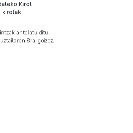
aleko Kirol
 kirolak
intzak antolatu ditu
ztailaren 8ra, goizez.