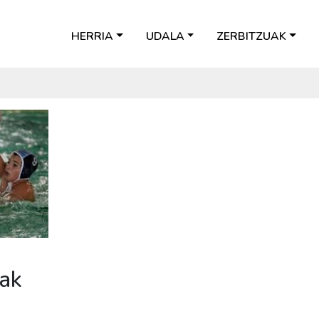
HERRIA
UDALA
ZERBITZUAK
uak