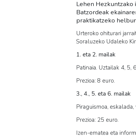
Lehen Hezkuntzako i
Batzordeak ekainaren 
praktikatzeko helbur
Urteroko ohiturari jarr
Soraluzeko Udaleko Kiro
1. eta 2. mailak
Patinaia. Uztailak 4, 5, 6
Prezioa: 8 euro.
3., 4., 5. eta 6. mailak
Piraguismoa, eskalada, 
Prezioa: 25 euro.
Izen-ematea eta inform