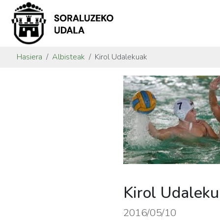
Hasiera
Albisteak
Kirol Udalekuak
Kirol Udalek
2016/05/10