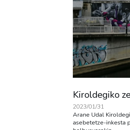
Kiroldegiko ze
2023/01/31
Arane Udal Kiroldegi
asebetetze-inkesta p