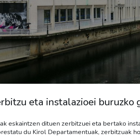
rbitzu eta instalazioei buruzko
ak eskaintzen dituen zerbitzuei eta bertako inst
restatu du Kirol Departamentuak, zerbitzuak ho