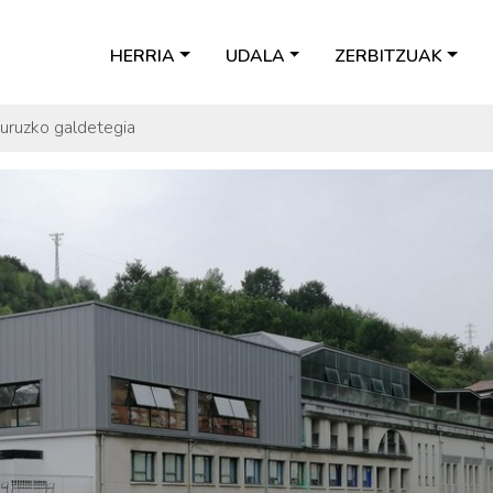
HERRIA
UDALA
ZERBITZUAK
 buruzko galdetegia