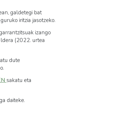
an, galdetegi bat
uruko iritzia jasotzeko.
garrantzitsuak izango
 aldera (2022. urtea
atu dute
ko.
EN
sakatu eta
ga daiteke.