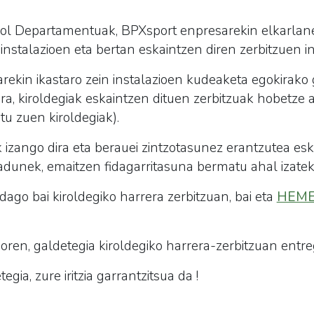
ol Departamentuak, BPXsport enpresarekin elkarlane
instalazioen eta bertan eskaintzen diren zerbitzuen ing
rekin ikastaro zein instalazioen kudeaketa egokirako 
 dira, kiroldegiak eskaintzen dituen zerbitzuak hobetze
u zuen kiroldegiak).
izango dira eta berauei zintzotasunez erantzutea esk
dunek, emaitzen fidagarritasuna bermatu ahal izate
dago bai kiroldegiko harrera zerbitzuan, bai eta
HEM
ren, galdetegia kiroldegiko harrera-zerbitzuan entre
gia, zure iritzia garrantzitsua da !