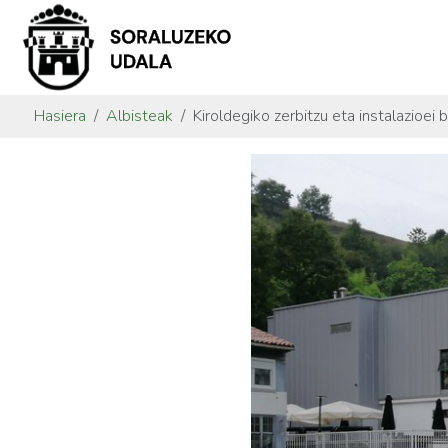
Hasiera
Albisteak
Kiroldegiko zerbitzu eta instalazioei