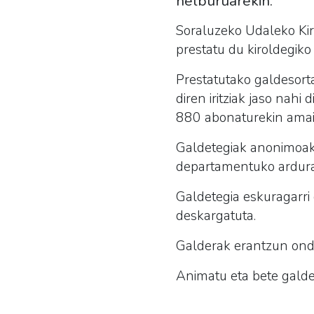
helburuarekin.
Soraluzeko Udaleko Kir
prestatu du kiroldegiko 
Prestatutako galdesorta
diren iritziak jaso nahi
880 abonaturekin amait
Galdetegiak anonimoak 
departamentuko ardura
Galdetegia eskuragarri 
deskargatuta.
Galderak erantzun ondo
Animatu eta bete galdete