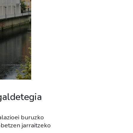
 galdetegia
alazioei buruzko
betzen jarraitzeko