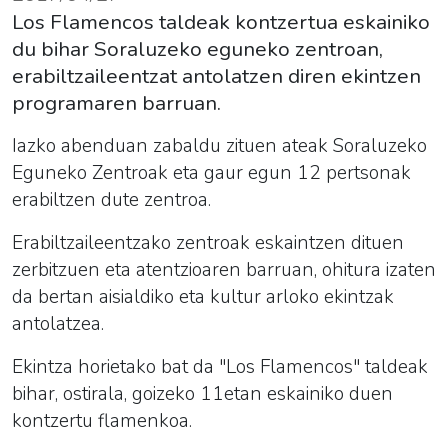
Los Flamencos taldeak kontzertua eskainiko
du bihar Soraluzeko eguneko zentroan,
erabiltzaileentzat antolatzen diren ekintzen
programaren barruan.
Iazko abenduan zabaldu zituen ateak Soraluzeko
Eguneko Zentroak eta gaur egun 12 pertsonak
erabiltzen dute zentroa.
Erabiltzaileentzako zentroak eskaintzen dituen
zerbitzuen eta atentzioaren barruan, ohitura izaten
da bertan aisialdiko eta kultur arloko ekintzak
antolatzea.
Ekintza horietako bat da "Los Flamencos" taldeak
bihar, ostirala, goizeko 11etan eskainiko duen
kontzertu flamenkoa.