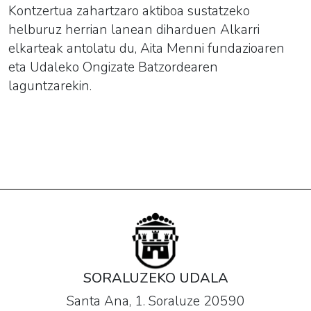
Kontzertua zahartzaro aktiboa sustatzeko
helburuz herrian lanean diharduen Alkarri
elkarteak antolatu du, Aita Menni fundazioaren
eta Udaleko Ongizate Batzordearen
laguntzarekin.
SORALUZEKO UDALA
Santa Ana, 1. Soraluze 20590