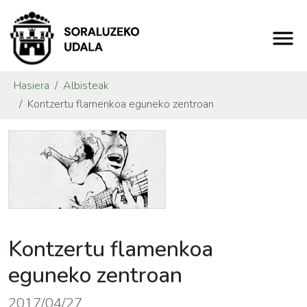
Hasiera
Albisteak
Kontzertu flamenkoa eguneko zentroan
Kontzertu flamenkoa
eguneko zentroan
2017/04/27