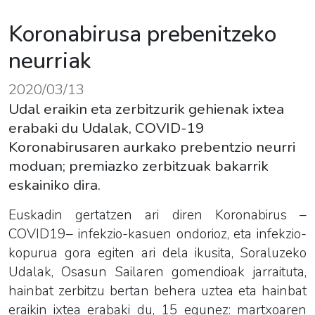
Koronabirusa prebenitzeko
neurriak
2020/03/13
Udal eraikin eta zerbitzurik gehienak ixtea
erabaki du Udalak, COVID-19
Koronabirusaren aurkako prebentzio neurri
moduan; premiazko zerbitzuak bakarrik
eskainiko dira.
Euskadin gertatzen ari diren Koronabirus –
COVID19– infekzio-kasuen ondorioz, eta infekzio-
kopurua gora egiten ari dela ikusita, Soraluzeko
Udalak, Osasun Sailaren gomendioak jarraituta,
hainbat zerbitzu bertan behera uztea eta hainbat
eraikin ixtea erabaki du, 15 egunez: martxoaren