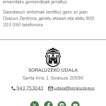
emandako gomendioak jarraituz.
Gaixotasun sintomak sentituz gero, ez joan
Osasun Zentrora, geratu etxean eta deitu 900
203 050 telefonora.
SORALUZEKO UDALA
Santa Ana, 1. Soraluze 20590
943 753043
udala@soraluze.eus