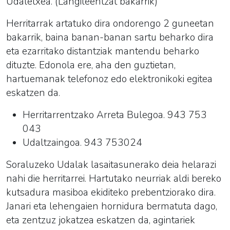
Udaletxea. (Langileentzat bakarrik)
Herritarrak artatuko dira ondorengo 2 guneetan
bakarrik, baina banan-banan sartu beharko dira
eta ezarritako distantziak mantendu beharko
dituzte. Edonola ere, aha den guztietan,
hartuemanak telefonoz edo elektronikoki egitea
eskatzen da.
Herritarrentzako Arreta Bulegoa. 943 753
043
Udaltzaingoa. 943 753024
Soraluzeko Udalak lasaitasunerako deia helarazi
nahi die herritarrei. Hartutako neurriak aldi bereko
kutsadura masiboa ekiditeko prebentziorako dira.
Janari eta lehengaien hornidura bermatuta dago,
eta zentzuz jokatzea eskatzen da, agintariek