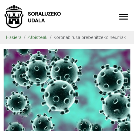
Hasiera
Albisteak
Koronabirusa prebenitzeko neurriak