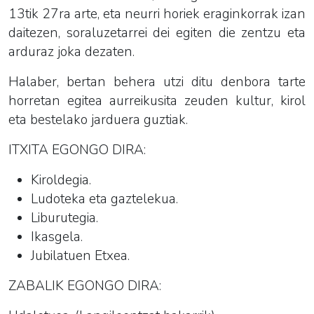
13tik 27ra arte, eta neurri horiek eraginkorrak izan
daitezen, soraluzetarrei dei egiten die zentzu eta
arduraz joka dezaten.
Halaber, bertan behera utzi ditu denbora tarte
horretan egitea aurreikusita zeuden kultur, kirol
eta bestelako jarduera guztiak.
ITXITA EGONGO DIRA:
Kiroldegia.
Ludoteka eta gaztelekua.
Liburutegia.
Ikasgela.
Jubilatuen Etxea.
ZABALIK EGONGO DIRA: