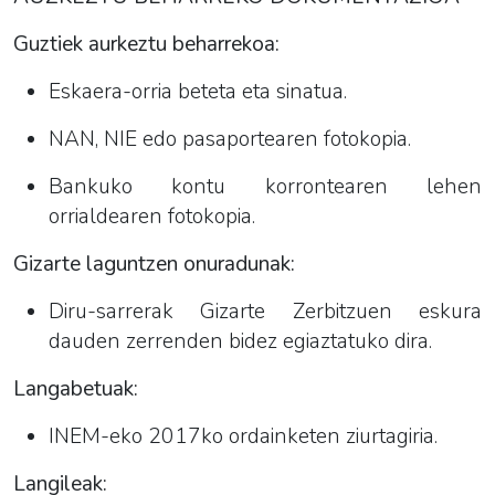
Guztiek aurkeztu beharrekoa:
Eskaera-orria beteta eta sinatua.
NAN, NIE edo pasaportearen fotokopia.
Bankuko kontu korrontearen lehen
orrialdearen fotokopia.
Gizarte laguntzen onuradunak:
Diru-sarrerak Gizarte Zerbitzuen eskura
dauden zerrenden bidez egiaztatuko dira.
Langabetuak:
INEM-eko 2017ko ordainketen ziurtagiria.
Langileak: