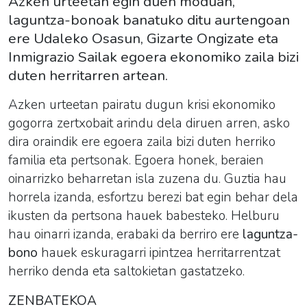
Azken urteetan egin duen moduan,
laguntza-bonoak banatuko ditu aurtengoan
ere Udaleko Osasun, Gizarte Ongizate eta
Inmigrazio Sailak egoera ekonomiko zaila bizi
duten herritarren artean.
Azken urteetan pairatu dugun krisi ekonomiko
gogorra zertxobait arindu dela diruen arren, asko
dira oraindik ere egoera zaila bizi duten herriko
familia eta pertsonak. Egoera honek, beraien
oinarrizko beharretan isla zuzena du. Guztia hau
horrela izanda, esfortzu berezi bat egin behar dela
ikusten da pertsona hauek babesteko. Helburu
hau oinarri izanda, erabaki da berriro ere
laguntza-
bono
hauek eskuragarri ipintzea herritarrentzat
herriko denda eta saltokietan gastatzeko.
ZENBATEKOA