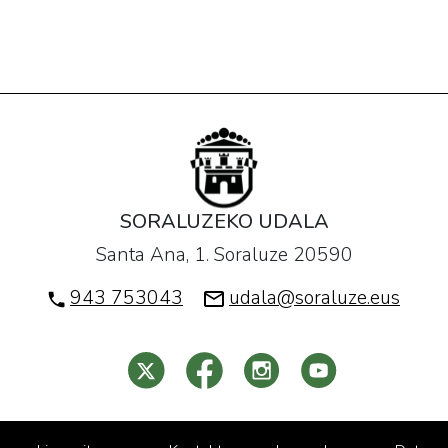
SORALUZEKO UDALA
Santa Ana, 1. Soraluze 20590
943 753043
udala@soraluze.eus