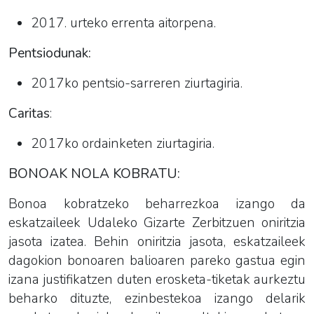
2017. urteko errenta aitorpena.
Pentsiodunak:
2017ko pentsio-sarreren ziurtagiria.
Caritas
:
2017ko ordainketen ziurtagiria.
BONOAK NOLA KOBRATU:
Bonoa kobratzeko beharrezkoa izango da
eskatzaileek Udaleko Gizarte Zerbitzuen oniritzia
jasota
izatea. Behin oniritzia jasota, eskatzaileek
dagokion bonoaren balioaren pareko gastua egin
izana justifikatzen duten erosketa-tiketak aurkeztu
beharko dituzte, ezinbestekoa izango delarik