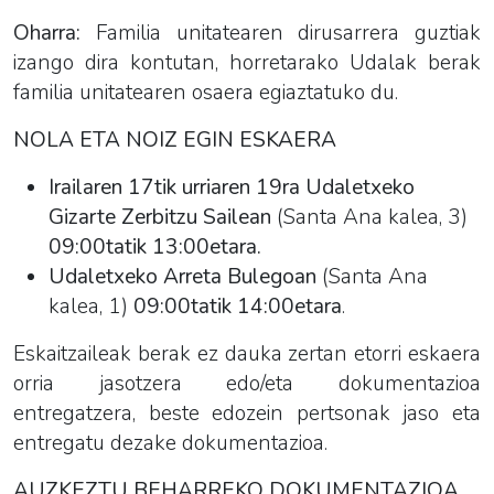
Oharra:
Familia unitatearen dirusarrera guztiak
izango dira kontutan, horretarako Udalak berak
familia unitatearen osaera egiaztatuko du.
NOLA ETA NOIZ EGIN ESKAERA
Irailaren 17tik urriaren 19ra Udaletxeko
Gizarte Zerbitzu Sailean
(Santa Ana kalea, 3)
09:00tatik 13:00etara.
Udaletxeko Arreta Bulegoan
(Santa Ana
kalea, 1)
09:00tatik 14:00etara
.
Eskaitzaileak berak ez dauka zertan etorri eskaera
orria jasotzera edo/eta dokumentazioa
entregatzera, beste edozein pertsonak jaso eta
entregatu dezake dokumentazioa.
AUZKEZTU BEHARREKO DOKUMENTAZIOA