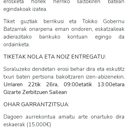
erosketa horiek herriko saltokiren batean
egindakoak izatea.
Tiket guztiak berrikusi eta Tokiko Gobernu
Batzarrak onarpena eman ondoren, eskatzaileak
adierazitako bankuko kontuan egingo da
ordainketa.
TIKETAK NOLA ETA NOIZ ENTREGATU:
Soraluzeko dendetan erosi behar dira eta eskutitz
txuri baten pertsona bakoitzaren izen-abizenekin,
Urriaren 22tik 26ra, 09:00etatik 13:00etara
Gizarte Zerbitzuen Sailean
OHAR GARRANTZITSUA
:
Dagoen aurrekontua amaitu arte onartuko dira
eskaerak (15.000€)