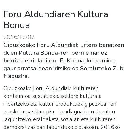
Foru Aldundiaren Kultura
Bonua
2016/12/07
Gipuzkoako Foru Aldundiak urtero banatzen
duen Kultura Bonua-ren berri emanez
herriz-herri dabilen "El Kolmado" kamioia
gaur arratsaldean iritsiko da Soraluzeko Zubi
Nagusira.
Gipuzkoako Foru Aldundiak, kulturaren
kontsumoa sustatzeko, sektore kulturala
indartzeko eta kultur produktuek gipuzkoarren
erosketa-saskian pisu handiagoa izan dezaten
laguntzeko, eraldaketa sozialari eta kulturaren
demokratizazioari lagunduko diolakoan, 2016ko