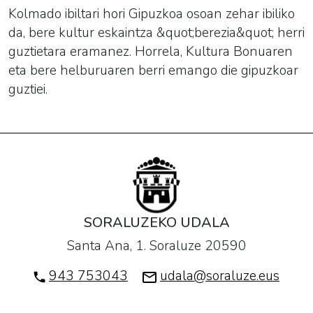
Kolmado ibiltari hori Gipuzkoa osoan zehar ibiliko
da, bere kultur eskaintza &quot;berezia&quot; herri
guztietara eramanez. Horrela, Kultura Bonuaren
eta bere helburuaren berri emango die gipuzkoar
guztiei.
SORALUZEKO UDALA
Santa Ana, 1. Soraluze 20590
943 753043
udala@soraluze.eus