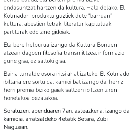
ondasuntzat hartzen da kultura. Hala delako. El
Kolmadon produktu guztiek dute “barruan”
kultura: abestien letrak, literatur kapituluak,
partiturak edo zine gidoiak.
Eta bere helburua izango da Kultura Bonuen
atzean dagoen filosofia transmititzea, informazio
gune gisa, ez saltoki gisa.
Baina lurralde osora iritsi ahal izateko, El Kolmado
ibiltaria ere sortu da: kamioi bat izango da, herriz
herri premia biziko gaiak saltzen ibiltzen ziren
horietakoa bezalakoa.
Soraluzen, abenduaren 7an, asteazkena, izango da
kamioia, arratsaldeko 4etatik 8etara, Zubi
Nagusian.