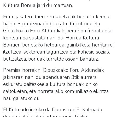
Kultura Bonua jarri du martxan.
Egun jasaten duen zergapetzeak behar lukeena
baino eskuraezinago bilakatu du kultura, eta
Gipuzkoako Foru Aldundiak joera hori frenatu eta
kontsumoa sustatu nahi du. Hori da Kultura
Bonuen benetako helburua: gainbilketa herritarrei
itzultzea, sektoreari laguntzea eta kohesio soziala
bultzatzea, bonuak lurralde osoan banatuz.
Premisa horrekin, Gipuzkoako Foru Aldundiak
jakinarazi nahi du abenduaren 3tik aurrera
eskuratu daitezkeela kultura bonuak, ohiko
saltokietan, eta horretarako komunikazio ekintza
hau garatuko du:
El Kolmado irekiko da Donostian. El Kolmado
denda bat da, eta bertan premia biziko