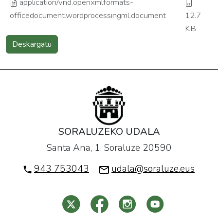
application/vnd.openxmlformats-
officedocument.wordprocessingml.document
12.7
KB
Deskargatu
SORALUZEKO UDALA
Santa Ana, 1. Soraluze 20590
943 753043
udala@soraluze.eus