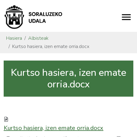
Hasiera
Albisteak
Kurtso hasiera, izen emate orria.docx
Kurtso hasiera, izen emate
orria.docx
Kurtso hasiera, izen emate orria.docx