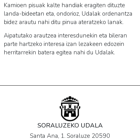
Kamioen pisuak kalte handiak eragiten dituzte
landa-bideetan eta, ondorioz, Udalak ordenantza
bidez arautu nahi ditu pinua ateratzeko lanak.
Aipatutako arautzea interesdunekin eta bileran
parte hartzeko interesa izan lezakeen edozein
herritarrekin batera egitea nahi du Udalak.
SORALUZEKO UDALA
Santa Ana, 1. Soraluze 20590