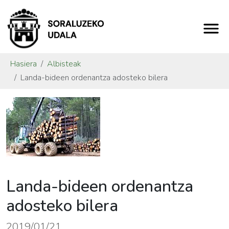
Hasiera
Albisteak
Landa-bideen ordenantza adosteko bilera
Landa-bideen ordenantza
adosteko bilera
2019/01/21