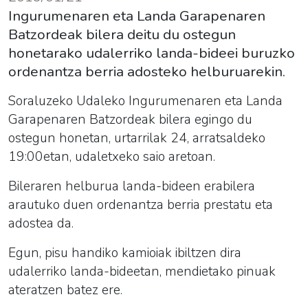
Ingurumenaren eta Landa Garapenaren
Batzordeak bilera deitu du ostegun
honetarako udalerriko landa-bideei buruzko
ordenantza berria adosteko helburuarekin.
Soraluzeko Udaleko Ingurumenaren eta Landa
Garapenaren Batzordeak bilera egingo du
ostegun honetan, urtarrilak 24, arratsaldeko
19:00etan, udaletxeko saio aretoan.
Bileraren helburua landa-bideen erabilera
arautuko duen ordenantza berria prestatu eta
adostea da.
Egun, pisu handiko kamioiak ibiltzen dira
udalerriko landa-bideetan, mendietako pinuak
ateratzen batez ere.