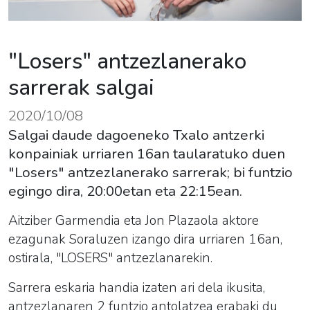
"Losers" antzezlanerako
sarrerak salgai
2020/10/08
Salgai daude dagoeneko Txalo antzerki
konpainiak urriaren 16an taularatuko duen
"Losers" antzezlanerako sarrerak; bi funtzio
egingo dira, 20:00etan eta 22:15ean.
Aitziber Garmendia eta Jon Plazaola aktore
ezagunak Soraluzen izango dira urriaren 16an,
ostirala, "LOSERS" antzezlanarekin.
Sarrera eskaria handia izaten ari dela ikusita,
antzezlanaren 2 funtzio antolatzea erabaki du