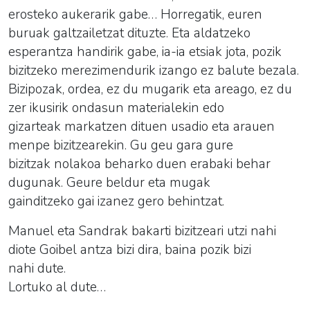
erosteko aukerarik gabe… Horregatik, euren
buruak galtzailetzat dituzte. Eta aldatzeko
esperantza handirik gabe, ia-ia etsiak jota, pozik
bizitzeko merezimendurik izango ez balute bezala.
Bizipozak, ordea, ez du mugarik eta areago, ez du
zer ikusirik ondasun materialekin edo
gizarteak markatzen dituen usadio eta arauen
menpe bizitzearekin. Gu geu gara gure
bizitzak nolakoa beharko duen erabaki behar
dugunak. Geure beldur eta mugak
gainditzeko gai izanez gero behintzat.
Manuel eta Sandrak bakarti bizitzeari utzi nahi
diote Goibel antza bizi dira, baina pozik bizi
nahi dute.
Lortuko al dute…