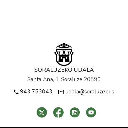
SORALUZEKO UDALA
Santa Ana, 1. Soraluze 20590
943 753043
udala@soraluze.eus