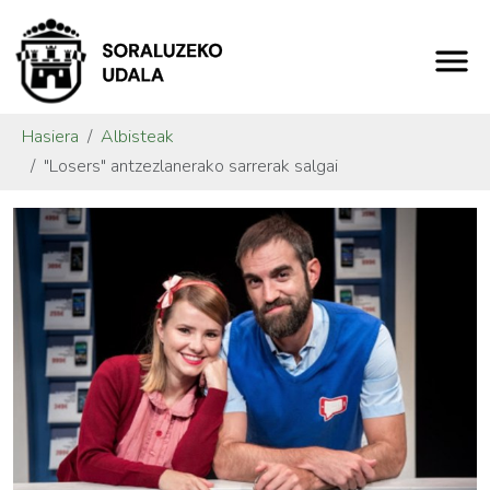
Hasiera
Albisteak
"Losers" antzezlanerako sarrerak salgai