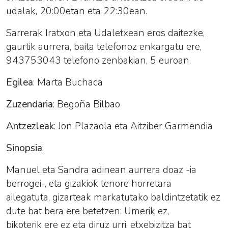
udalak, 20:00etan eta 22:30ean.
Sarrerak Iratxon eta Udaletxean eros daitezke,
gaurtik aurrera, baita telefonoz enkargatu ere,
943753043 telefono zenbakian, 5 euroan.
Egilea
:
Marta Buchaca
Zuzendaria
:
Begoña Bilbao
Antzezleak
:
Jon Plazaola eta
Aitziber Garmendia
Sinopsia
:
Manuel eta Sandra adinean aurrera doaz -ia
berrogei-, eta gizakiok tenore horretara
ailegatuta, gizarteak markatutako baldintzetatik ez
dute bat bera ere betetzen: Umerik ez,
bikoterik ere ez eta diruz urri, etxebizitza bat