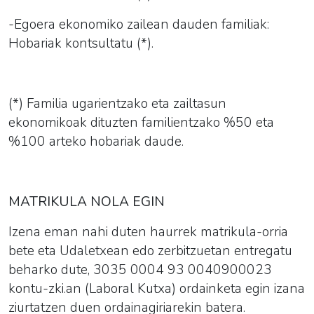
-Egoera ekonomiko zailean dauden familiak:
Hobariak kontsultatu (*).
(*) Familia ugarientzako eta zailtasun
ekonomikoak dituzten familientzako %50 eta
%100 arteko
hobariak
daude.
MATRIKULA NOLA EGIN
Izena eman nahi duten haurrek
matrikula-orria
bete eta Udaletxean edo zerbitzuetan entregatu
beharko dute, 3035 0004 93 0040900023
kontu-zki.an (Laboral Kutxa) ordainketa egin izana
ziurtatzen duen ordainagiriarekin batera.