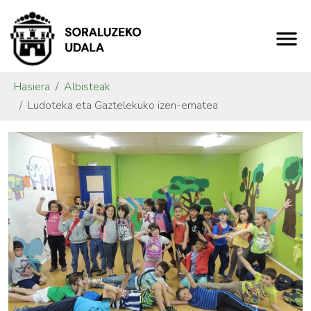
Hasiera
Albisteak
Ludoteka eta Gaztelekuko izen-ematea