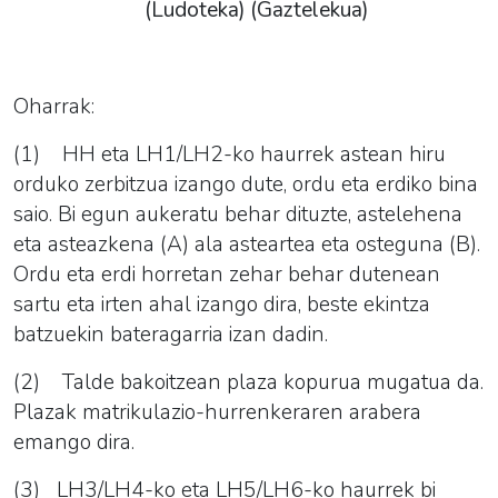
(
Ludoteka
)
(Gaztelekua)
Oharrak:
(1) HH eta LH1/LH2-ko haurrek astean hiru
orduko zerbitzua izango dute, ordu eta erdiko bina
saio. Bi egun aukeratu behar dituzte, astelehena
eta asteazkena (A) ala asteartea eta osteguna (B).
Ordu eta erdi horretan zehar behar dutenean
sartu eta irten ahal izango dira, beste ekintza
batzuekin bateragarria izan dadin.
(2) Talde bakoitzean plaza kopurua mugatua da.
Plazak matrikulazio-hurrenkeraren arabera
emango dira.
(3) LH3/LH4-ko eta LH5/LH6-ko haurrek bi