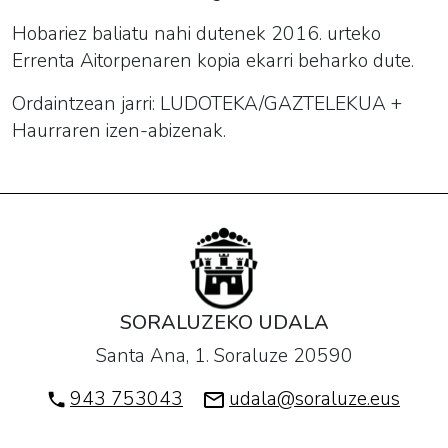
Hobariez baliatu nahi dutenek 2016. urteko
Errenta Aitorpenaren kopia ekarri beharko dute.
Ordaintzean jarri:
LUDOTEKA/GAZTELEKUA
+
Haurraren izen-abizenak.
SORALUZEKO UDALA
Santa Ana, 1. Soraluze 20590
943 753043
udala@soraluze.eus