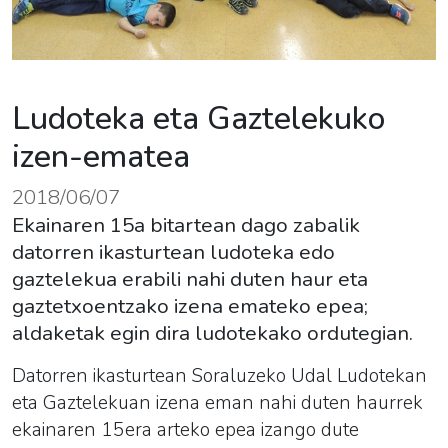
Ludoteka eta Gaztelekuko
izen-ematea
2018/06/07
Ekainaren 15a bitartean dago zabalik
datorren ikasturtean ludoteka edo
gaztelekua erabili nahi duten haur eta
gaztetxoentzako izena emateko epea;
aldaketak egin dira ludotekako ordutegian.
Datorren ikasturtean Soraluzeko Udal
Ludotekan
eta Gaztelekuan izena eman nahi duten haurrek
ekainaren 15era arteko epea izango dute