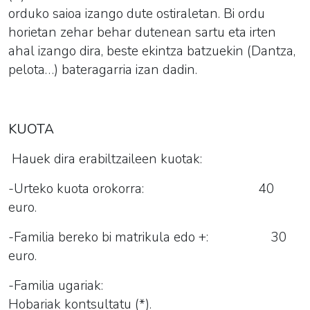
orduko saioa izango dute ostiraletan. Bi ordu
horietan zehar behar dutenean sartu eta irten
ahal izango dira, beste ekintza batzuekin (Dantza,
pelota…) bateragarria izan dadin.
KUOTA
Hauek dira erabiltzaileen kuotak:
-Urteko kuota orokorra: 40
euro.
-Familia bereko bi matrikula edo +: 30
euro.
-Familia ugariak:
Hobariak kontsultatu (*).