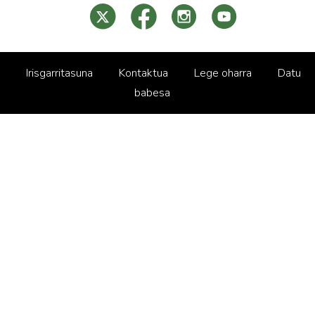
Irisgarritasuna
Kontaktua
Lege oharra
Datu
babesa