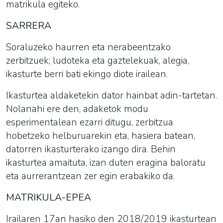
matrikula egiteko.
SARRERA
Soraluzeko haurren eta nerabeentzako
zerbitzuek;
ludoteka
eta gaztelekuak, alegia,
ikasturte berri bati ekingo diote irailean.
Ikasturtea aldaketekin dator hainbat adin-tartetan.
Nolanahi ere den, adaketok modu
esperimentalean ezarri ditugu, zerbitzua
hobetzeko helburuarekin eta, hasiera batean,
datorren ikasturterako izango dira. Behin
ikasturtea amaituta, izan duten eragina baloratu
eta aurrerantzean zer egin erabakiko da.
MATRIKULA-EPEA
Irailaren 17an hasiko den 2018/2019 ikasturtean