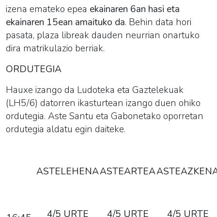
izena emateko epea
ekainaren 6an hasi eta
ekainaren 15ean amaituko da
. Behin data hori
pasata, plaza libreak dauden neurrian onartuko
dira matrikulazio berriak.
ORDUTEGIA
Hauxe izango da
Ludoteka eta Gaztelekua
k
(LH5/6) datorren ikasturtean izango duen ohiko
ordutegia. Aste Santu eta Gabonetako oporretan
ordutegia aldatu egin daiteke.
ASTELEHENA
ASTEARTEA
ASTEAZKEN
4/5 URTE
4/5 URTE
4/5 URTE