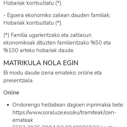
Hobariak kontsultatu (*).
- Egoera ekonomiko zailean dauden familiak:
Hobariak kontsultatu (*).
(*) Familia ugarientzako eta zailtasun
ekonomikoak dituzten familientzako %50 eta
%100 arteko
hobariak
daude.
MATRIKULA NOLA EGIN
Bi modu daude izena emateko: online eta
presentziala.
Online
Ondorengo helbidean dagoen inprimakia bete:
https://www.soraluze.eus/eu/tramiteak/izen-
emateak