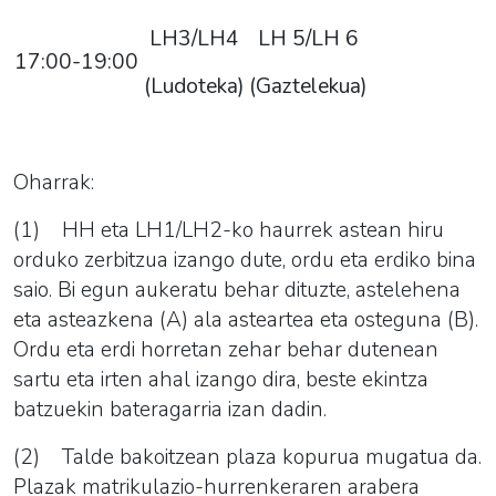
LH3/LH4
LH 5/LH 6
17:00-19:00
(
Ludoteka
)
(Gaztelekua)
Oharrak:
(1) HH eta LH1/LH2-ko haurrek astean hiru
orduko zerbitzua izango dute, ordu eta erdiko bina
saio. Bi egun aukeratu behar dituzte, astelehena
eta asteazkena (A) ala asteartea eta osteguna (B).
Ordu eta erdi horretan zehar behar dutenean
sartu eta irten ahal izango dira, beste ekintza
batzuekin bateragarria izan dadin.
(2) Talde bakoitzean plaza kopurua mugatua da.
Plazak matrikulazio-hurrenkeraren arabera