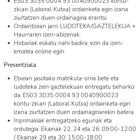
ES03 3035 0004 93 0040900023 kontu-
zki.an (Laboral Kutxa) ordainketa egin izana
ziurtatzen duen ordainagiria erantsi.
Ordaintzean jarri:
LUDOTEKA/GAZTELEKUA
+
Haurraren izen-abizenak.
Hobariak eskatu nahi badira, ezin da izen-
ematea online egin.
Presentziala
Etxean jasotako
matrikula-orria
bete eta
ludoteka zein gaztelekuan entregatu beharko
da, ES03 3035 0004 93 0040900023
kontu-zki.an (Laboral Kutxa) ordainketa egin
izana ziurtatzen duen ordainagiriarekin batera.
Inprimakiak entregatzeko egunak eta
ordutegia: Ekainak 22, 24 eta 26: 09:00-12:00
/ Ekainak 29 eta 30: 15:00-18:00