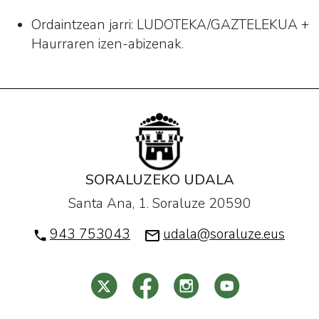
Ordaintzean jarri:
LUDOTEKA/GAZTELEKUA
+
Haurraren izen-abizenak.
SORALUZEKO UDALA
Santa Ana, 1. Soraluze 20590
943 753043
udala@soraluze.eus