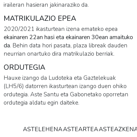
iraileran hasieran jakinaraziko da.
MATRIKULAZIO EPEA
2020/2021 ikasturtean izena emateko epea
ekainaren 22an hasi eta ekainaren 30ean amaituko
da
. Behin data hori pasata, plaza libreak dauden
neurrian onartuko dira matrikulazio berriak.
ORDUTEGIA
Hauxe izango da
Ludoteka eta Gaztelekua
k
(LH5/6) datorren ikasturtean izango duen ohiko
ordutegia. Aste Santu eta Gabonetako oporretan
ordutegia aldatu egin daiteke.
ASTELEHENA
ASTEARTEA
ASTEAZKEN