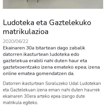
Ludoteka eta Gaztelekuko
matrikulazioa
2020/06/22
Ekainaren 30a bitartean dago zabalik
datorren ikasturtean ludoteka edo
gaztelekua erabili nahi duten haur eta
gaztetxoentzako izena emateko epea; izena
online ematea gomendatzen da.
Datorren ikasturtean Soraluzeko Udal
Ludotekan
eta Gaztelekuan izena eman nahi duten haurrek
ekainaren 30era arteko epea izango dute
matrikula egiteko.