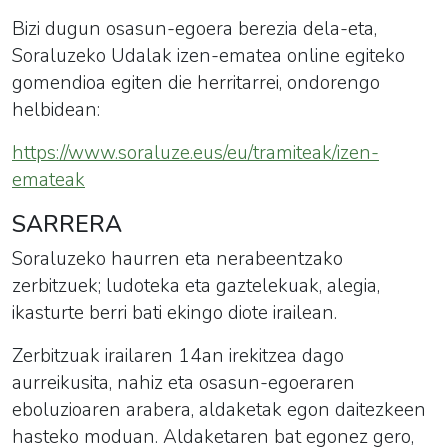
Bizi dugun osasun-egoera berezia dela-eta,
Soraluzeko Udalak izen-ematea online egiteko
gomendioa egiten die herritarrei, ondorengo
helbidean:
https://www.soraluze.eus/eu/tramiteak/izen-
emateak
SARRERA
Soraluzeko haurren eta nerabeentzako
zerbitzuek;
ludoteka
eta gaztelekuak, alegia,
ikasturte berri bati ekingo diote irailean.
Zerbitzuak irailaren 14an irekitzea dago
aurreikusita, nahiz eta osasun-egoeraren
eboluzioaren arabera, aldaketak egon daitezkeen
hasteko moduan. Aldaketaren bat egonez gero,