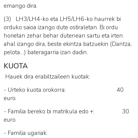
emango dira.
(3) LH3/LH4-ko eta LH5/LH6-ko haurrek bi
orduko saioa izango dute ostiraletan. Bi ordu
horietan zehar behar dutenean sartu eta irten
ahal izango dira, beste ekintza batzuekin (Dantza,
pelota…) bateragarria izan dadin.
KUOTA
Hauek dira erabiltzaileen kuotak:
- Urteko kuota orokorra: 40
euro.
- Familia bereko bi matrikula edo +: 30
euro.
- Familia ugariak: