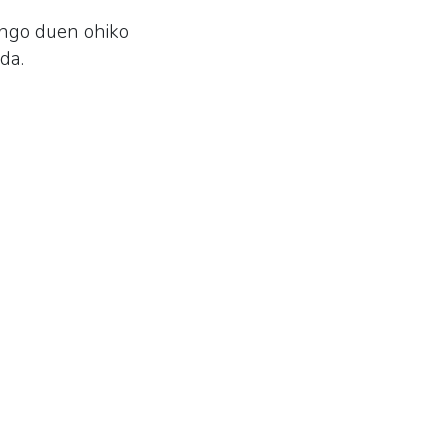
ango duen ohiko
da.