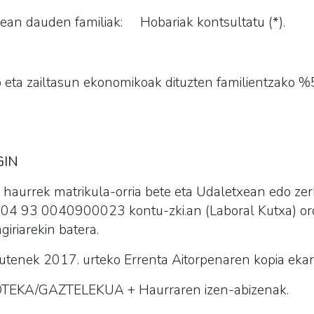
ean dauden familiak: Hobariak kontsultatu (*).
ko eta zailtasun ekonomikoak dituzten familientzako 
GIN
n haurrek
matrikula-orria
bete eta Udaletxean edo zer
04 93 0040900023 kontu-zki.an (Laboral Kutxa) ord
giriarekin batera.
dutenek 2017. urteko Errenta Aitorpenaren kopia ekar
TEKA/GAZTELEKUA
+ Haurraren izen-abizenak.