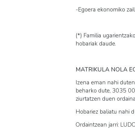
-Egoera ekonomiko zail
(*) Familia ugarientza
hobariak
daude.
MATRIKULA NOLA E
Izena eman nahi dute
beharko dute, 3035 00
ziurtatzen duen ordaina
Hobariez baliatu nahi 
Ordaintzean jarri:
LUDO