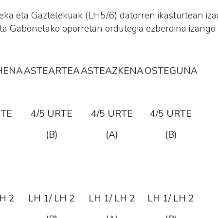
eka eta Gaztelekua
k (LH5/6) datorren ikasturtean iz
eta Gabonetako oporretan ordutegia ezberdina izango 
HENA
ASTEARTEA
ASTEAZKENA
OSTEGUNA
RTE
4/5 URTE
4/5 URTE
4/5 URTE
(B)
(A)
(B)
LH 2
LH 1/ LH 2
LH 1/ LH 2
LH 1/ LH 2