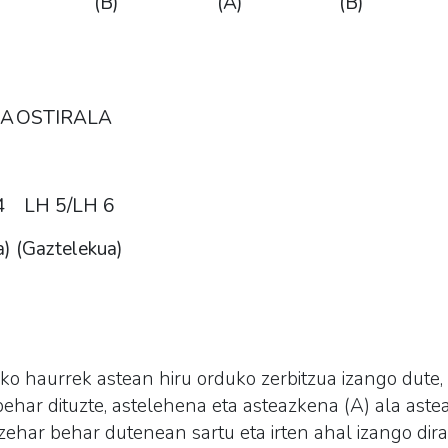
(B)
(A)
(B)
LA
OSTIRALA
4
LH 5/LH 6
a
)
(Gaztelekua)
haurrek astean hiru orduko zerbitzua izango dute, o
behar dituzte, astelehena eta asteazkena (A) ala astea
zehar behar dutenean sartu eta irten ahal izango dira