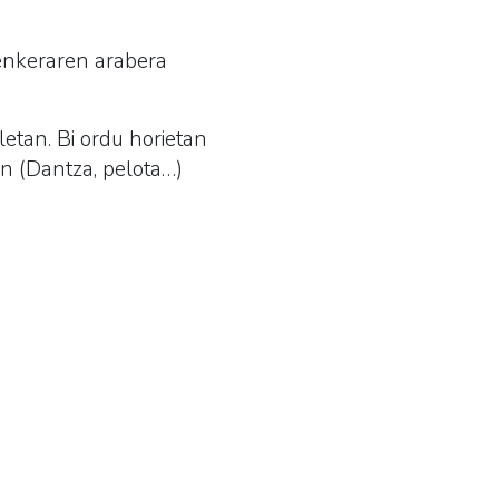
enkeraren arabera
etan. Bi ordu horietan
in (Dantza, pelota…)