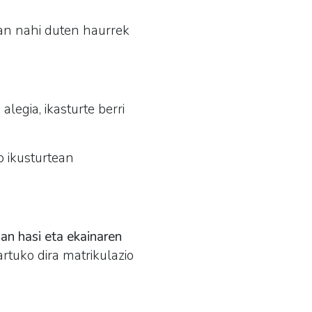
an nahi duten haurrek
alegia, ikasturte berri
o ikusturtean
an hasi eta ekainaren
rtuko dira matrikulazio