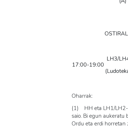
(A)
OSTIRA
LH3/LH
17:00-19:00
(
Ludotek
Oharrak:
(1) HH eta LH1/LH2-ko 
saio. Bi egun aukeratu 
Ordu eta erdi horretan 