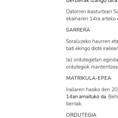
berberak izango dira
Datorren ikasturtean 
ekainaren 14ra arteko 
SARRERA
Soraluzeko haurren eta
bati ekingo diote irailea
Iaz ordutegietan eginda
ordutegiok mantentzea 
MATRIKULA-EPEA
Irailaren hasiko den 
14an amaituko da
. Beh
berriak.
ORDUTEGIA