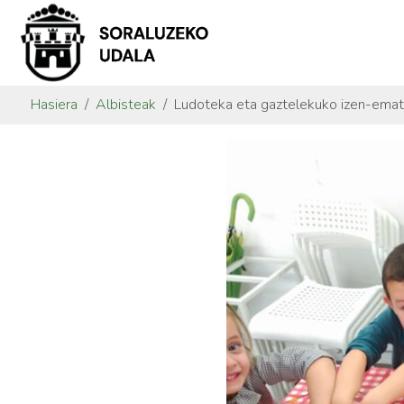
Hasiera
Albisteak
Ludoteka eta gaztelekuko izen-ema