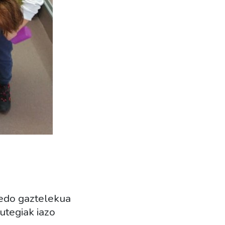
 edo gaztelekua
utegiak iazo