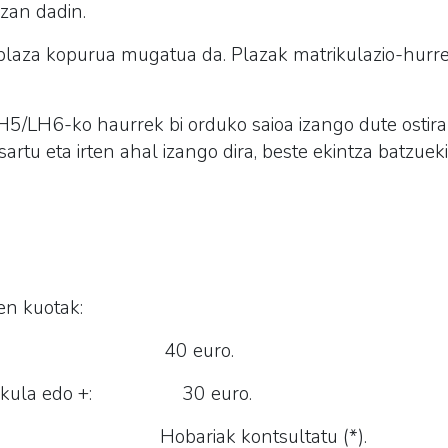
izan dadin.
plaza kopurua mugatua da. Plazak matrikulazio-hurr
/LH6-ko haurrek bi orduko saioa izango dute ostiral
rtu eta irten ahal izango dira, beste ekintza batzuek
en kuotak:
orokorra: 40 euro.
matrikula edo +: 30 euro.
k: Hobariak kontsultatu (*).