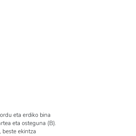
rdu eta erdiko bina
rtea eta osteguna (B).
, beste ekintza