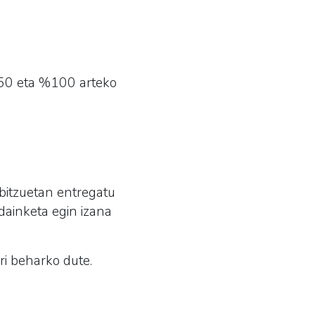
%50 eta %100 arteko
bitzuetan entregatu
ainketa egin izana
ri beharko dute.