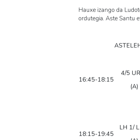
Hauxe izango da
Ludot
ordutegia. Aste Santu 
ASTELE
4/5 U
16:45-18:15
(A)
LH 1/ 
18:15-19:45