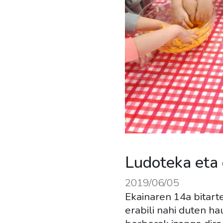
Ludoteka eta
2019/06/05
Ekainaren 14a bitart
erabili nahi duten h