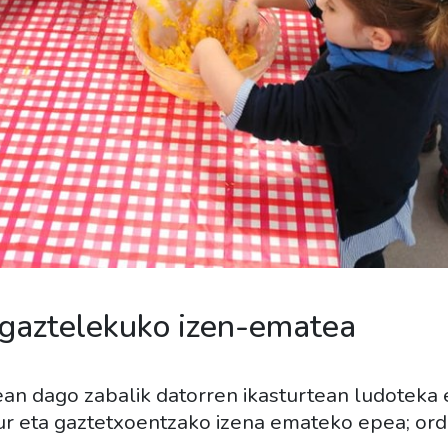
 gaztelekuko izen-ematea
ean dago zabalik datorren ikasturtean ludoteka
aur eta gaztetxoentzako izena emateko epea; ord