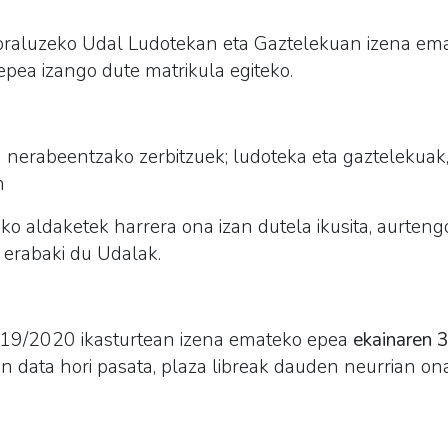
.
Soraluzeko Udal
Ludotekan
eta Gaztelekuan izena em
epea izango dute matrikula egiteko.
 nerabeentzako zerbitzuek;
ludoteka
eta gaztelekuak, 
n
ko aldaketek harrera ona izan dutela ikusita, aurteng
erabaki du Udalak.
2019/2020 ikasturtean izena emateko epea
ekainaren 3
in data hori pasata, plaza libreak dauden neurrian ona