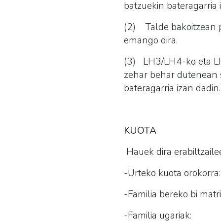
batzuekin bateragarria 
(2) Talde bakoitzean 
emango dira.
(3) LH3/LH4-ko eta LH5
zehar behar dutenean sa
bateragarria izan dadin.
KUOTA
Hauek dira erabiltzaile
-Urteko kuota 
-Familia bereko bi 
-Familia ugaria