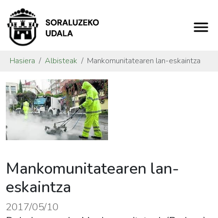
Hasiera
Albisteak
Mankomunitatearen lan-eskaintza
Mankomunitatearen lan-
eskaintza
2017/05/10