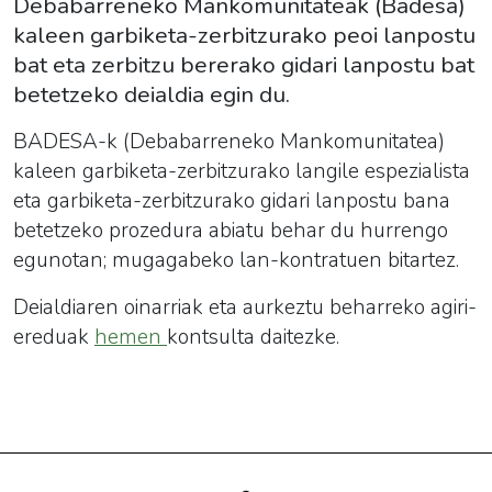
Debabarreneko Mankomunitateak (Badesa)
kaleen garbiketa-zerbitzurako peoi lanpostu
bat eta zerbitzu bererako gidari lanpostu bat
betetzeko deialdia egin du.
BADESA-k (Debabarreneko Mankomunitatea)
kaleen garbiketa-zerbitzurako langile espezialista
eta garbiketa-zerbitzurako gidari lanpostu bana
betetzeko prozedura abiatu behar du hurrengo
egunotan; mugagabeko lan-kontratuen bitartez.
Deialdiaren oinarriak eta aurkeztu beharreko agiri-
ereduak
hemen
kontsulta daitezke.