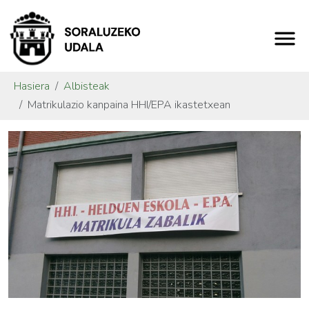
Hasiera
Albisteak
Matrikulazio kanpaina HHI/EPA ikastetxean