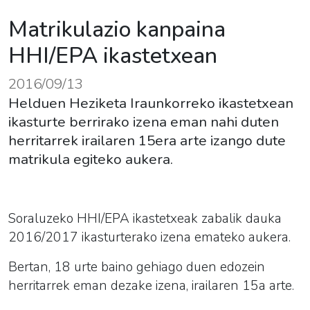
Matrikulazio kanpaina
HHI/EPA ikastetxean
2016/09/13
Helduen Heziketa Iraunkorreko ikastetxean
ikasturte berrirako izena eman nahi duten
herritarrek irailaren 15era arte izango dute
matrikula egiteko aukera.
Soraluzeko HHI/EPA ikastetxeak zabalik dauka
2016/2017 ikasturterako izena emateko aukera.
Bertan, 18 urte baino gehiago duen edozein
herritarrek eman dezake izena, irailaren 15a arte.