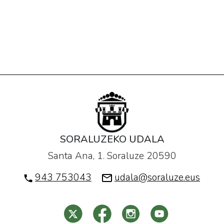
SORALUZEKO UDALA
Santa Ana, 1. Soraluze 20590
943 753043
udala@soraluze.eus