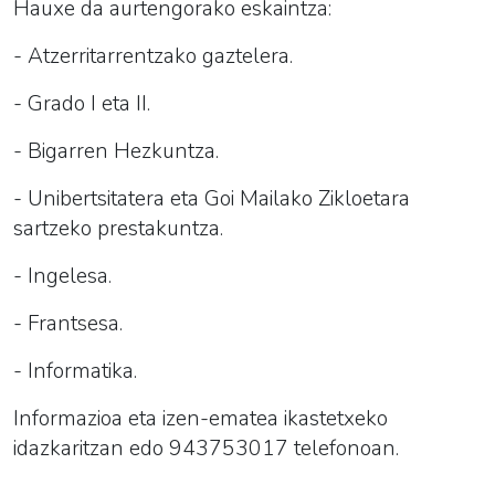
Hauxe da aurtengorako eskaintza:
- Atzerritarrentzako gaztelera.
- Grado I eta II.
- Bigarren Hezkuntza.
- Unibertsitatera eta Goi Mailako Zikloetara
sartzeko prestakuntza.
- Ingelesa.
- Frantsesa.
- Informatika.
Informazioa eta izen-ematea ikastetxeko
idazkaritzan edo 943753017 telefonoan.