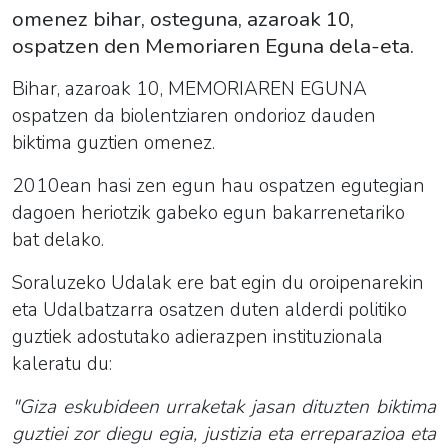
omenez bihar, osteguna, azaroak 10,
ospatzen den Memoriaren Eguna dela-eta.
Bihar, azaroak 10, MEMORIAREN EGUNA
ospatzen da biolentziaren ondorioz dauden
biktima guztien omenez.
2010ean hasi zen egun hau ospatzen egutegian
dagoen heriotzik gabeko egun bakarrenetariko
bat delako.
Soraluzeko Udalak ere bat egin du oroipenarekin
eta Udalbatzarra osatzen duten alderdi politiko
guztiek adostutako adierazpen instituzionala
kaleratu du:
"Giza eskubideen urraketak jasan dituzten biktima
guztiei zor diegu egia, justizia eta erreparazioa eta