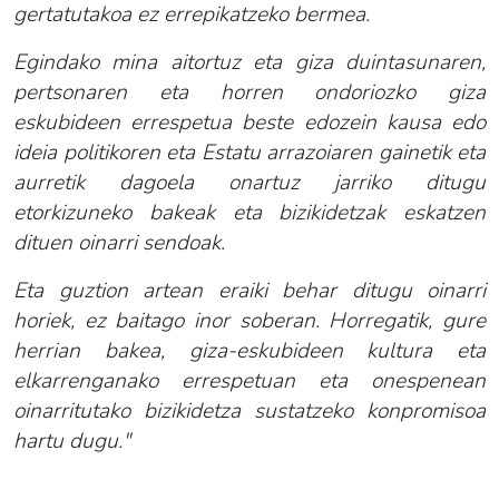
gertatutakoa ez errepikatzeko bermea.
Egindako mina aitortuz eta giza duintasunaren,
pertsonaren eta horren ondoriozko giza
eskubideen errespetua beste edozein kausa edo
ideia politikoren eta Estatu arrazoiaren gainetik eta
aurretik dagoela onartuz jarriko ditugu
etorkizuneko bakeak eta bizikidetzak eskatzen
dituen oinarri sendoak.
Eta guztion artean eraiki behar ditugu oinarri
horiek, ez baitago inor soberan. Horregatik, gure
herrian bakea, giza-eskubideen kultura eta
elkarrenganako errespetuan eta onespenean
oinarritutako bizikidetza sustatzeko konpromisoa
hartu dugu."