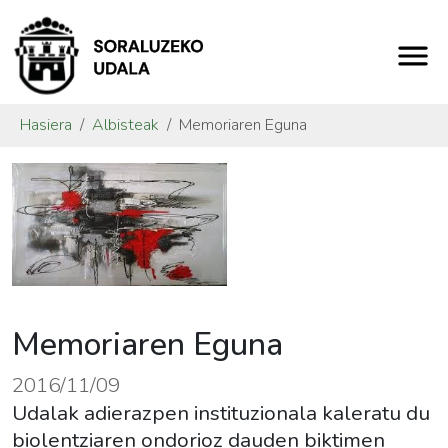
Hasiera
Albisteak
Memoriaren Eguna
Memoriaren Eguna
2016/11/09
Udalak adierazpen instituzionala kaleratu du
biolentziaren ondorioz dauden biktimen