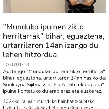
"Munduko ipuinen ziklo
herritarrak" bihar, eguaztena,
urtarrilaren 14an izango du
lehen hitzordua
2026/01/13
Aurtengo "Munduko ipuinen ziklo herritarra"
bihar, eguaztena, urtarrilaren 14an hasiko da;
Soukayna Sijilmassik "Eid Al Fitr-eko oparia"
ipuina kontatuko du arabieraz eta euskeraz.
2024ko irailean munduko hainbat txokotako
hizkuntzaz eta istorioz bete ziren Soraluzeko