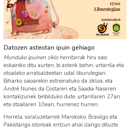
Datozen asteotan ipuin gehiago
Munduko ipuinen ziklo herritarra
k hiru saio
eskainiko ditu aurten, bi asterik behin, urtarrila eta
otsaileko arratsaldeetan udal liburutegian.
Biharko saioarekin estreinatuko da zikloa, eta
André Nunes da Costaren eta Saadia Nasirren
kontakizunek biribilduko dute, urtarrilaren 27an
eta otsailaren 10ean, hurrenez hurren.
Horrela, soraluzetarrek Marokoko, Brasilgo eta
Pakistango istorioak entzun ahal izango dituzte