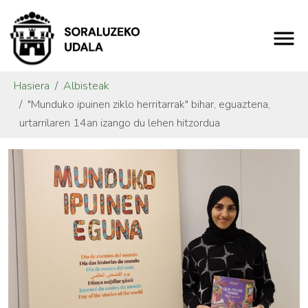
Hasiera
Albisteak
"Munduko ipuinen ziklo herritarrak" bihar, eguaztena,
urtarrilaren 14an izango du lehen hitzordua