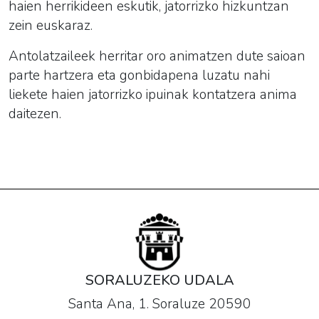
haien herrikideen eskutik, jatorrizko hizkuntzan
zein euskaraz.
Antolatzaileek herritar oro animatzen dute saioan
parte hartzera eta gonbidapena luzatu nahi
liekete haien jatorrizko ipuinak kontatzera anima
daitezen.
SORALUZEKO UDALA
Santa Ana, 1. Soraluze 20590