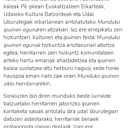
kaleak Pil-pilean Euskaltzaleen Elkarteak,
Udaleko Kultura Batzordeak eta Udal
Liburutegiak elkarlanean antolatutako
Munduko
ipuinen eguna
ren aitzakian. Iaz ere errepikatu zen
hizkuntzen, kulturen eta ipuinen festa. M
unduko
ipuinen egunak
hizkuntza aniztasunari aitortza
egitea, herritarren zein hizkuntz komunitateen
arteko hartu-emanak ahalbidetzea eta ipuinen
balioa sustatzea ditu helburu nagusi; xede horiei
hauspoa eman nahi zaie orain
Munduko ipuinen
ziklo herritarra
rekin.
Soraluzen bizi diren munduko beste lurralde
batzuetako herritarren jatorrizko ipuinen
kontaketa saioak antolatu dira udal liburutegian
datozen asteotarako, herritarrak beraiek
protagonista izango direlarik. Izan ere,