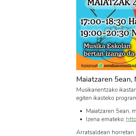
Maiatzaren 5ean, 
Musikarientzako ikasta
egiten ikasteko progra
Maiatzaren 5ean, m
Izena emateko:
htt
Arratsaldean horretan ba