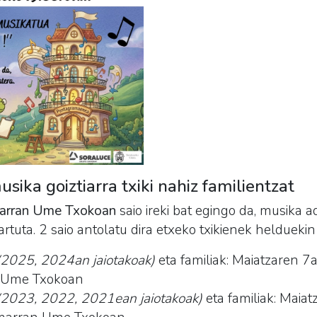
sika goiztiarra txiki nahiz familientzat
arran Ume Txokoan
saio ireki bat egingo da, musika a
artuta. 2 saio antolatu dira etxeko txikienek heldueki
(2025, 2024an jaiotakoak)
eta familiak: Maiatzaren 7
n Ume Txokoan
(2023, 2022, 2021ean jaiotakoak)
eta familiak: Maia