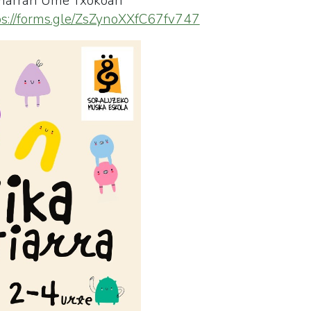
amarran Ume Txokoan
ps://forms.gle/ZsZynoXXfC67fv747