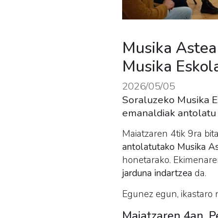
Musika Astea 
Musika Eskola
2026/05/05
Soraluzeko Musika Esk
emanaldiak antolatu 
Maiatzaren 4tik 9ra bit
antolatutako Musika A
honetarako. Ekimenare
jarduna indartzea
da.
Egunez egun, ikastaro 
Maiatzaren 4an, P