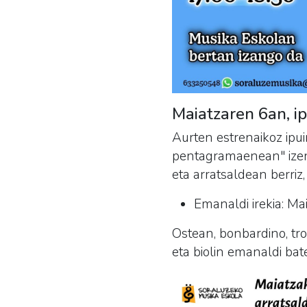
Maiatzaren 6an, i
Aurten estrenaikoz ipu
pentagramaenean" izen
eta arratsaldean berriz
Emanaldi irekia: Ma
Ostean, bonbardino, tron
eta biolin emanaldi bat