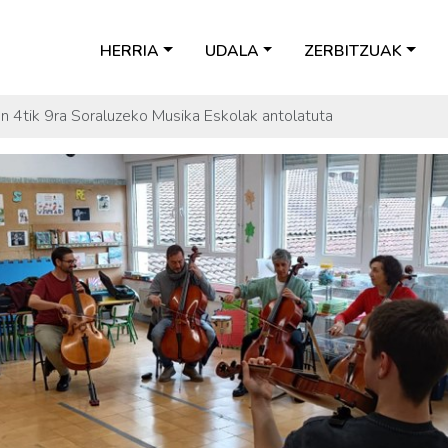
HERRIA
UDALA
ZERBITZUAK
 4tik 9ra Soraluzeko Musika Eskolak antolatuta