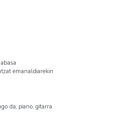
Anabasa
tzat emanaldiarekin
.
go da, piano, gitarra