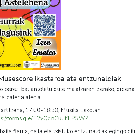
Musescore ikastaroa eta entzunaldiak
ro berezi bat antolatu dute maiatzaren 5erako, ordena
ma batena alegia.
artitzena, 17:00-18:30, Musika Eskolan
ps://forms.gle/Fj2yQqnCuuf1jP5W7
ita flauta, gaita eta txistuko entzunaldiak egingo dit