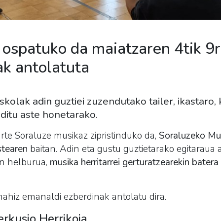
ospatuko da maiatzaren 4tik 9
k antolatuta
olak adin guztiei zuzendutako tailer, ikastaro,
ditu aste honetarako.
arte Soraluze musikaz zipristinduko da,
Soraluzeko Mus
stearen
baitan. Adin eta gustu guztietarako egitaraua 
n helburua,
musika herritarrei gerturatzearekin batera
nahiz emanaldi ezberdinak antolatu dira.
erkusio Herrikoia