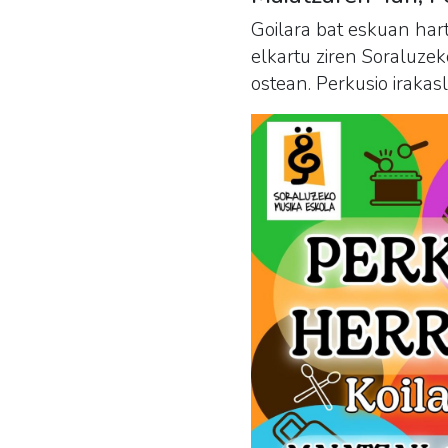
Goilara bat eskuan har
elkartu ziren Soraluze
ostean. Perkusio irakas