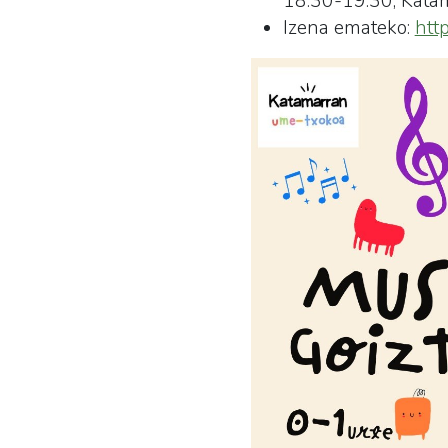
18:30-19:30, Kat
Izena emateko:
htt