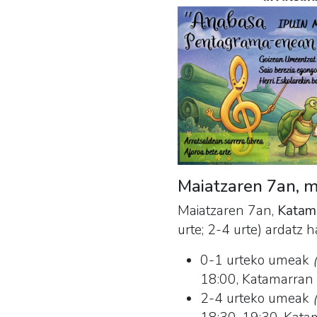
Maiatzaren 7an, mu
Maiatzaren 7an,
Katam
urte; 2-4 urte) ardatz h
0-1 urteko umeak
18:00, Katamarra
2-4 urteko umeak