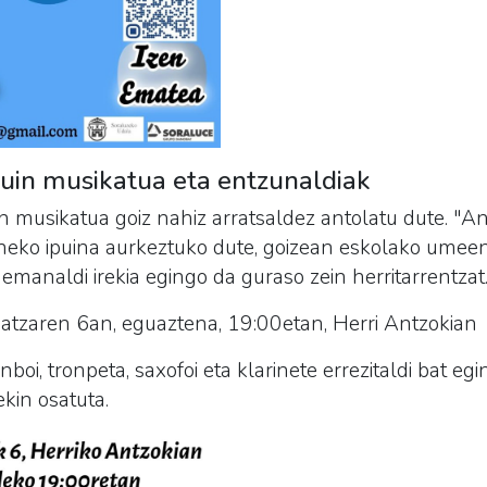
puin musikatua eta entzunaldiak
in musikatua goiz nahiz arratsaldez antolatu dute. "
eko ipuina aurkeztuko dute, goizean eskolako umeen
, emanaldi irekia egingo da guraso zein herritarrentzat
iatzaren 6an, eguaztena, 19:00etan, Herri Antzokian
boi, tronpeta, saxofoi eta klarinete errezitaldi bat egin
ekin osatuta.