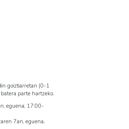
din goiztiarretan (0-1
n batera parte hartzeko.
an, eguena, 17:00-
tzaren 7an, eguena,