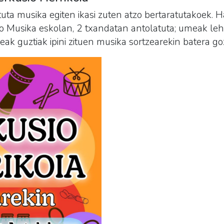
tuta musika egiten ikasi zuten atzo bertaratutakoek.
ko Musika eskolan, 2 txandatan antolatuta; umeak leh
leak guztiak ipini zituen musika sortzearekin batera go