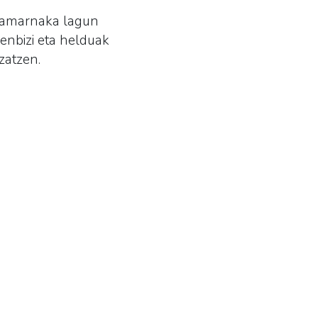
 Hamarnaka lagun
enbizi eta helduak
zatzen.