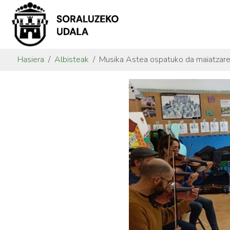
Hasiera
Albisteak
Musika Astea ospatuko da maiatzaren