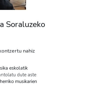
ra Soraluzeko
 kontzertu nahiz
ika eskolatik
antolatu dute aste
 herriko musikarien