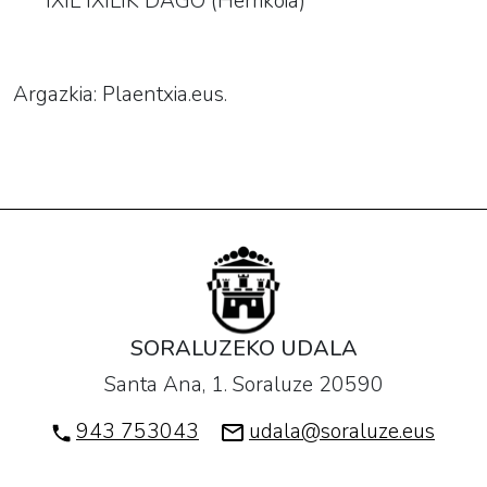
IXIL IXILIK DAGO (Herrikoia)
Argazkia: Plaentxia.eus.
SORALUZEKO UDALA
Santa Ana, 1. Soraluze 20590
943 753043
udala@soraluze.eus