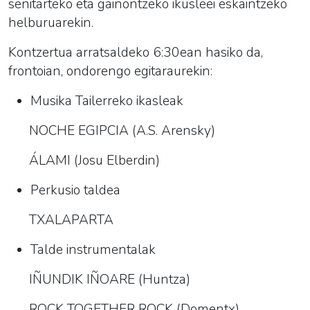
senitarteko eta gainontzeko ikusleei eskaintzeko
helburuarekin.
Kontzertua arratsaldeko 6:30ean hasiko da,
frontoian, ondorengo egitaraurekin:
Musika Tailerreko ikasleak
NOCHE EGIPCIA (A.S. Arensky)
ÁLAMI (Josu Elberdin)
Perkusio taldea
TXALAPARTA
Talde instrumentalak
IÑUNDIK IÑOARE (Huntza)
ROCK TOGETHER ROCK (Domentx)