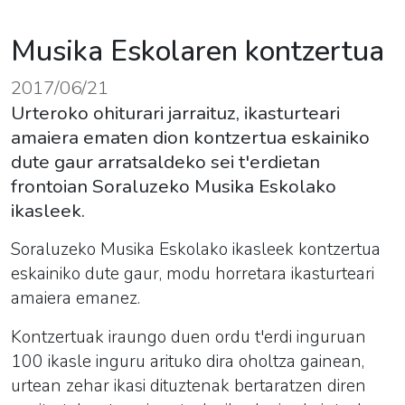
Musika Eskolaren kontzertua
2017/06/21
Urteroko ohiturari jarraituz, ikasturteari
amaiera ematen dion kontzertua eskainiko
dute gaur arratsaldeko sei t'erdietan
frontoian Soraluzeko Musika Eskolako
ikasleek.
Soraluzeko Musika Eskolako ikasleek kontzertua
eskainiko dute gaur, modu horretara ikasturteari
amaiera emanez.
Kontzertuak iraungo duen ordu t'erdi inguruan
100 ikasle inguru arituko dira oholtza gainean,
urtean zehar ikasi dituztenak bertaratzen diren