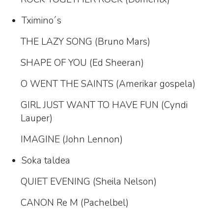
Tximino´s
THE LAZY SONG (Bruno Mars)
SHAPE OF YOU (Ed Sheeran)
O WENT THE SAINTS (Amerikar gospela)
GIRL JUST WANT TO HAVE FUN (Cyndi
Lauper)
IMAGINE (John Lennon)
Soka taldea
QUIET EVENING (Sheila Nelson)
CANON Re M (Pachelbel)