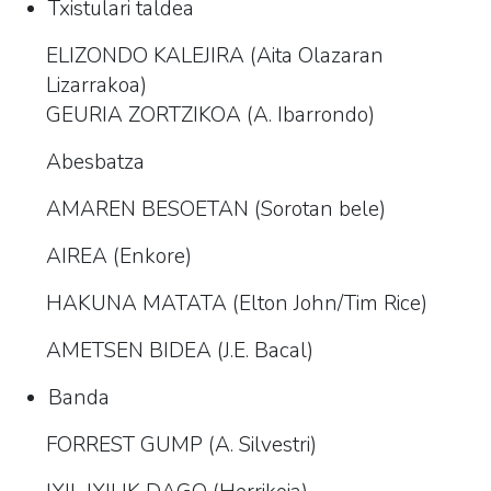
Txistulari taldea
ELIZONDO KALEJIRA (Aita Olazaran
Lizarrakoa)
GEURIA ZORTZIKOA (A. Ibarrondo)
Abesbatza
AMAREN BESOETAN (Sorotan bele)
AIREA (Enkore)
HAKUNA MATATA (Elton John/Tim Rice)
AMETSEN BIDEA (J.E. Bacal)
Banda
FORREST GUMP (A. Silvestri)