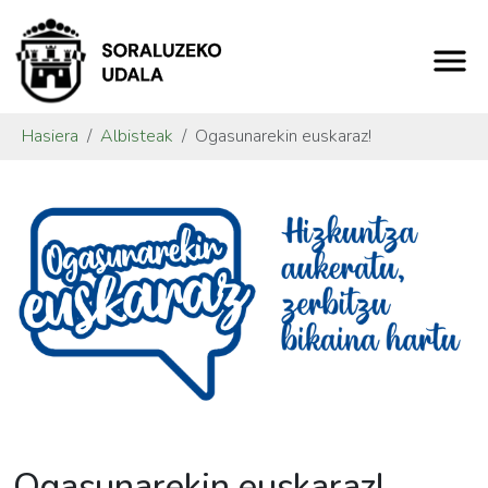
Hasiera
Albisteak
Ogasunarekin euskaraz!
Ogasunarekin euskaraz!