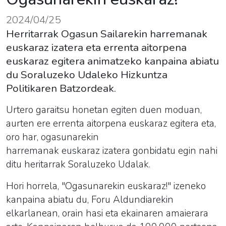
2024/04/25
Herritarrak Ogasun Sailarekin harremanak
euskaraz izatera eta errenta aitorpena
euskaraz egitera animatzeko kanpaina abiatu
du Soraluzeko Udaleko Hizkuntza
Politikaren Batzordeak.
Urtero garaitsu honetan egiten duen moduan,
aurten ere
errenta
aitorpena euskaraz egitera eta,
oro har, ogasunarekin
harremanak
euskaraz
izatera gonbidatu egin nahi
ditu heritarrak Soraluzeko Udalak.
Hori horrela, "
Ogasunarekin
euskaraz
!" izeneko
kanpaina abiatu du, Foru Aldundiarekin
elkarlanean, orain hasi eta ekainaren amaierara