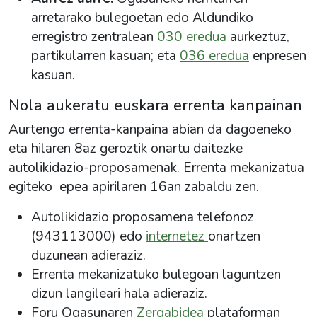
arretarako bulegoetan edo Aldundiko
erregistro zentralean
030 eredua
aurkeztuz,
partikularren kasuan; eta
036 eredua
enpresen
kasuan.
Nola aukeratu euskara errenta kanpainan
Aurtengo
errenta
-kanpaina abian da dagoeneko
eta hilaren 8az geroztik onartu daitezke
autolikidazio-proposamenak.
Errenta
mekanizatua
egiteko epea apirilaren 16an zabaldu zen.
Autolikidazio proposamena telefonoz
(943113000) edo
internetez
onartzen
duzunean adieraziz.
Errenta mekanizatuko bulegoan laguntzen
dizun langileari hala adieraziz.
Foru Ogasunaren
Zergabidea
plataforman