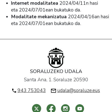
Internet modalitatea
2024/04/11n hasi
eta 2024/07/01ean bukatuko da.
Modalitate mekanizatua
2024/04/16an hasi
eta 2024/07/01ean bukatuko da.
SORALUZEKO UDALA
Santa Ana, 1. Soraluze 20590
943 753043
udala@soraluze.eus