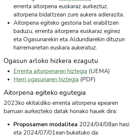
errenta aitorpena
euskaraz
aurkeztuz,
aitorpena bidaltzean zure aukera adierazita.
Aitorpena egiteko gestoria bat erabiltzen
baduzu, errenta aitorpena
euskaraz
eginez
eta
Ogasunarekin
eta Aldundiarekin dituzun
harremanetan euskara aukeratuz.
Ogasun arloko hizkera ezagutu
Errenta aitorpenaren hiztegia
(UEMA)
Herri ogasunaren hiztegia
(PDF)
Aitorpena
egiteko egutegia
2023ko ekitaldiko errenta aitorpena epearen
barruan aurkezteko datak honako hauek dira:
Proposamen modalitea
2024/04/08an hasi
eta 2024/07/01ean bukatuko da.