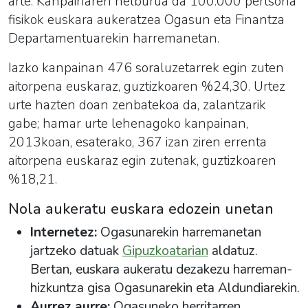
arte. Kanpainaren helburua da 100.000 pertsona
fisikok euskara aukeratzea Ogasun eta Finantza
Departamentuarekin harremanetan.
Iazko kanpainan 476 soraluzetarrek egin zuten
aitorpena euskaraz, guztizkoaren %24,30. Urtez
urte hazten doan zenbatekoa da, zalantzarik
gabe; hamar urte lehenagoko kanpainan,
2013koan, esaterako, 367 izan ziren errenta
aitorpena euskaraz egin zutenak, guztizkoaren
%18,21.
Nola aukeratu euskara edozein unetan
Internetez:
Ogasunarekin
harremanetan
jartzeko datuak
Gipuzkoatarian
aldatuz.
Bertan, euskara aukeratu dezakezu harreman-
hizkuntza gisa
Ogasunarekin
eta Aldundiarekin.
Aurrez aurre:
Ogasuneko herritarren