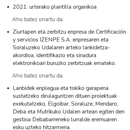
2021. urterako plantilla organikoa
Aho batez onartu da.
Ziurtapen eta zerbitzu enpresa de Certificación
y servicios IZENPE S.A. enpresaren eta
Soraluzeko Udalaren arteko lankidetza-
akordioa, identifikazio eta sinadura
elektronikoari buruzko zerbitzuak emateko
.
Aho batez onartu da.
Lanbidek enplegua eta tokiko garapena
sustatzeko dirulaguntzen dituen proiektuak
exekutatzeko, Elgoibar, Soraluze, Mendaro,
Deba eta Mutrikuko Udalen artean egiten den
gestioa Debabarreneko lurralde eremuaren
esku uzteko hitzarmena.