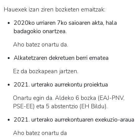
Hauexek izan ziren bozketen emaitzak:
2020ko urriaren 7ko saioaren akta, hala
badagokio onartzea.
Aho batez onartu da.
Alkatetzaren dekretuen berri ematea
Ez da bozkapean jartzen.
2021. urterako aurrekontu proiektua
Onartu egin da. Aldeko 6 bozka (EAJ-PNV,
PSE-EE) eta 5 abstentzio (EH Bildu).
2021. urterako aurrekontuaren exekuzio-araua
Aho batez onartu da