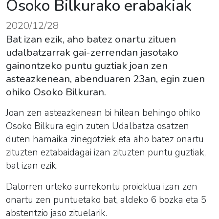
Osoko Bilkurako erabakiak
2020/12/28
Bat izan ezik, aho batez onartu zituen
udalbatzarrak gai-zerrendan jasotako
gainontzeko puntu guztiak joan zen
asteazkenean, abenduaren 23an, egin zuen
ohiko Osoko Bilkuran.
Joan zen asteazkenean bi hilean behingo ohiko
Osoko
Bilkura egin zuten Udalbatza osatzen
duten hamaika zinegotziek eta aho batez onartu
zituzten eztabaidagai izan zituzten puntu guztiak,
bat izan ezik.
Datorren urteko aurrekontu proiektua izan zen
onartu zen puntuetako bat, aldeko 6 bozka eta 5
abstentzio jaso zituelarik.