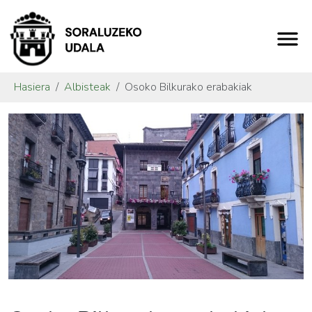
Hasiera
Albisteak
Osoko Bilkurako erabakiak