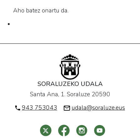
Aho batez onartu da.
SORALUZEKO UDALA
Santa Ana, 1. Soraluze 20590
943 753043
udala@soraluze.eus