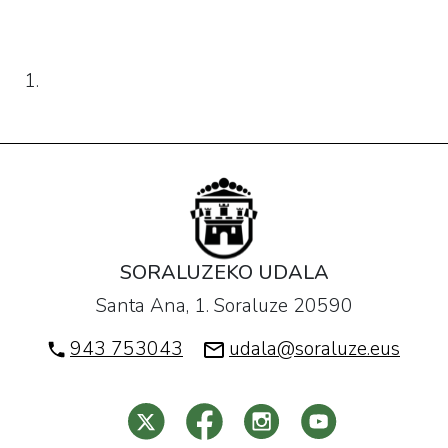
SORALUZEKO UDALA
Santa Ana, 1. Soraluze 20590
943 753043
udala@soraluze.eus