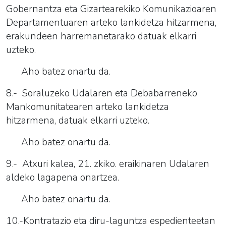
Gobernantza eta Gizartearekiko Komunikazioaren
Departamentuaren arteko lankidetza hitzarmena,
erakundeen harremanetarako datuak elkarri
uzteko.
Aho batez onartu da.
8.- Soraluzeko Udalaren eta Debabarreneko
Mankomunitatearen arteko lankidetza
hitzarmena, datuak elkarri uzteko.
Aho batez onartu da.
9.- Atxuri kalea, 21. zkiko. eraikinaren Udalaren
aldeko lagapena onartzea.
Aho batez onartu da.
10.-Kontratazio eta diru-laguntza espedienteetan