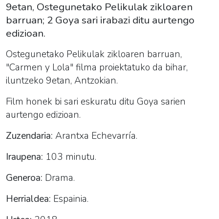
9etan, Ostegunetako Pelikulak zikloaren
barruan; 2 Goya sari irabazi ditu aurtengo
edizioan.
Ostegunetako
Pelikula
k zikloaren barruan,
"Carmen y Lola" filma proiektatuko da bihar,
iluntzeko 9etan, Antzokian.
Film honek bi sari eskuratu ditu Goya sarien
aurtengo edizioan.
Z
uzendaria:
Arantxa Echevarría.
Iraupena:
103 minutu.
Generoa:
Drama.
Herrialdea:
Espainia.