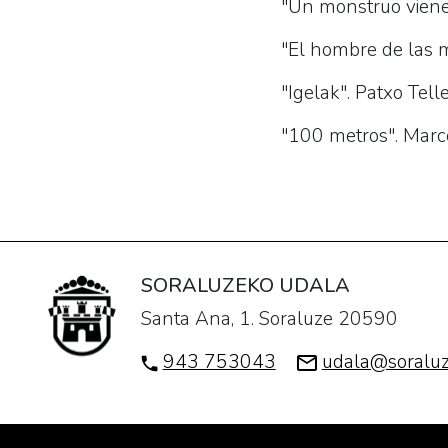
"Un monstruo viene 
"El hombre de las m
"Igelak". Patxo Tell
"100 metros". Marce
SORALUZEKO UDALA
Santa Ana, 1. Soraluze 20590
943 753043
udala@soraluz