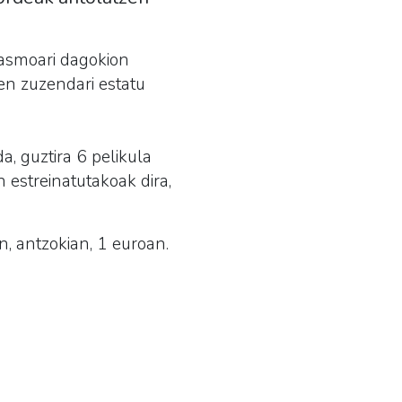
tasmoari dagokion
en zuzendari estatu
a, guztira 6 pelikula
n estreinatutakoak dira,
n, antzokian, 1 euroan.