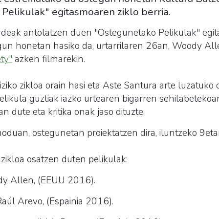
elikulak" egitasmoaren ziklo berria.
deak antolatzen duen "Ostegunetako Pelikulak" egi
egun honetan hasiko da, urtarrilaren 26an, Woody All
ty"
azken filmarekin.
iko zikloa orain hasi eta Aste Santura arte luzatuko d
Pelikula guztiak iazko urtearen bigarren sehilabetekoa
n dute eta kritika onak jaso dituzte.
oduan, ostegunetan proiektatzen dira, iluntzeko 9eta
zikloa osatzen duten pelikulak:
ody Allen, (EEUU 2016).
 Raúl Arevo, (Espainia 2016).