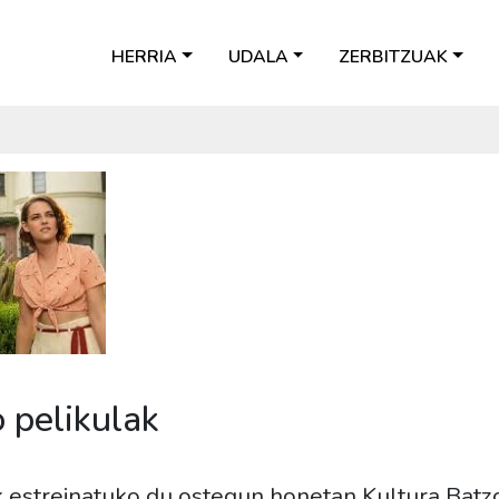
HERRIA
UDALA
ZERBITZUAK
 pelikulak
k estreinatuko du ostegun honetan Kultura Batz