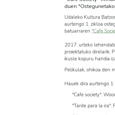
duen "Ostegunetako P
Udaleko Kultura Batzor
aurtengo 1. zikloa ost
batuarraren
"Cafe Socie
2017. urteko lehendabiz
proiektatuko direlarik. 
ikusle kopuru handia iza
Pelikulak, ohikoa den m
Hauek dira aurtengo 1. 
"Cafe society". Wo
"Tarde para la ira".