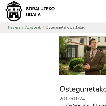
Hasiera
Albisteak
Ostegunetako pelikulak
Ostegunetako
2017/01/24
"Café Society" filma