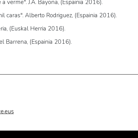
a verme". J.A. Bayona, (Espainia 2016).
il caras". Alberto Rodriguez, (Espainia 2016).
eria, (Euskal Herria 2016).
l Barrena, (Espainia 2016).
e.eus