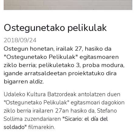
Ostegunetako pelikulak
2018/09/24
Ostegun honetan, irailak 27, hasiko da
"Ostegunetako Pelikulak" egitasmoaren
ziklo berria; pelikuletako 3, proba modura,
igande arratsaldeetan proiektatuko dira
bigarren aldiz.
Udaleko Kultura Batzordeak antolatzen duen
"
Ostegunetako
Pelikulak
" egitasmoari dagokion
ziklo berria irailaren 27an hasiko da, Stefano
Sollima zuzendariaren
"Sicario: el día del
soldado"
filmarekin.