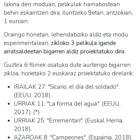
Jakina den moduan, pelikulak
hamabostean
behin eskaintzen dira, iluntzeko 9etan, antzokian,
1 euroan.
Oraingo honetan, lehendabiziko aldiz eta modu
esperimentalean,
zikloko 3 pelikula igande
arratsaldeetan bigarren aldiz proiektatuko dira
.
Guztira 6 filmek osatuko dute aurtengo bigarren
zikloa, horietako 2 euskaraz proiektatuko direlarik:
IRAILAK 27: "Sicario, el día del soldado".
(EEUU, 2018).
URRIAK 11: "La forma del agua". (EEUU,
2017). (*)
URRIAK 25: "Errementari". (Euskal Herria,
2018).
AZAROAK 8: "Campeones". (Espainia, 2018).