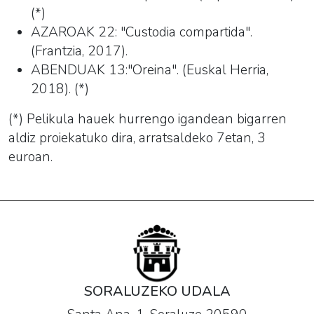
(*)
AZAROAK 22: "Custodia compartida".
(Frantzia, 2017).
ABENDUAK 13:"Oreina". (Euskal Herria,
2018). (*)
(*) Pelikula hauek hurrengo igandean bigarren
aldiz proiekatuko dira, arratsaldeko 7etan, 3
euroan.
SORALUZEKO UDALA