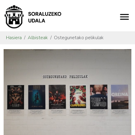
Hasiera
Albisteak
Ostegunetako pelikulak