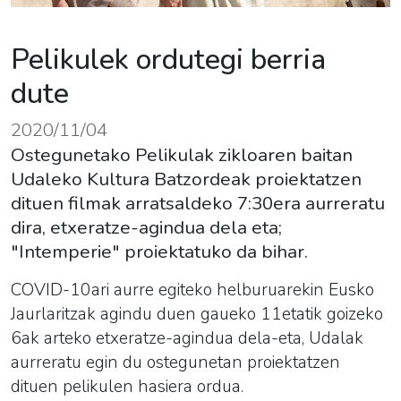
Pelikulek ordutegi berria
dute
2020/11/04
Ostegunetako Pelikulak zikloaren baitan
Udaleko Kultura Batzordeak proiektatzen
dituen filmak arratsaldeko 7:30era aurreratu
dira, etxeratze-agindua dela eta;
"Intemperie" proiektatuko da bihar.
COVID-10ari aurre egiteko helburuarekin Eusko
Jaurlaritzak agindu duen gaueko 11etatik goizeko
6ak arteko etxeratze-agindua dela-eta, Udalak
aurreratu egin du ostegunetan proiektatzen
dituen pelikulen hasiera ordua.