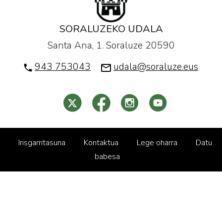
SORALUZEKO UDALA
Santa Ana, 1. Soraluze 20590
943 753043
udala@soraluze.eus
Irisgarritasuna
Kontaktua
Lege oharra
Datu
babesa