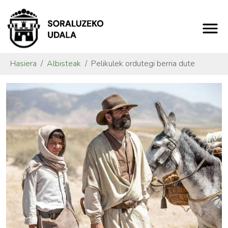
Hasiera
Albisteak
Pelikulek ordutegi berria dute