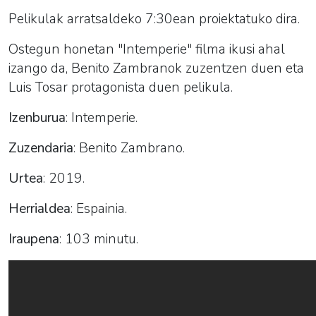
Pelikulak arratsaldeko 7:30ean proiektatuko dira.
Ostegun honetan "Intemperie" filma ikusi ahal
izango da, Benito Zambranok zuzentzen duen eta
Luis Tosar protagonista duen pelikula.
Izenburua
: Intemperie.
Zuzendaria
: Benito Zambrano.
Urtea
: 2019.
Herrialdea
: Espainia.
Iraupena
: 103 minutu.